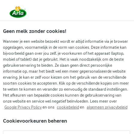
Vanaf 1 juni zijn DMK Group en Arla Foods
gefuseerd.
Lees het persbericht.
Geen melk zonder cookies!
Wanneer je een website bezoekt wordt er altijd informatie via je browser
opgeslagen, voornamelijk in de vorm van cookies. Deze informatie kan
bijvoorbeeld gaan over jou zelf, je voorkeuren of het apparaat (laptop,
DUURZAME MELKVEEHOUDERIJ
mobiel of tablet) dat je gebruikt. Het is vaak noodzakelijk om de beste
Fossielvrije toekomst
gebruikerservaring te bieden. Ze slaan geen direct persoonlijke
informatie op, maar het biedt wel een meer gepersonaliseerde website
ervaring. Je kan er zelf voor kiezen om het gebruik van de verschillende
Om het doel van klimaatneutrale zuivel te bereiken, wil Arla
soorten cookies te accepteren. Klik op de verschillende kopjes om meer
in de toekomst volledig fossielvrij zijn. Momenteel is 33% van
te weten te komen en verander zo eenvoudig de standaard instellingen.
de ten behoeve van productie verbruikte energie afkomstig
Het afkeuren van bepaalde cookies kunnen de gebruikservaring van
onze website en service wel negatief beïnvloeden. Lees meer over
van hernieuwbare bronnen.
Google Privacy Policy
en ons
cookiebeleid
en
algemeen privacybeleid
Cookievoorkeuren beheren