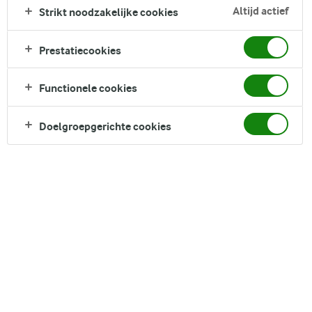
Altijd actief
Strikt noodzakelijke cookies
Prestatiecookies
Functionele cookies
Doelgroepgerichte cookies
Als u in Zweden een vrachtwagen ziet met het Arla-
logo erop, dan kunt u erop vertrouwen dat de
vrachtwagen rijdt op fossielvrije brandstof. In Zweden
is Arla erin geslaagd het doel
van
klimaatneutrale
zuivel 10 jaar eerder dan de toch