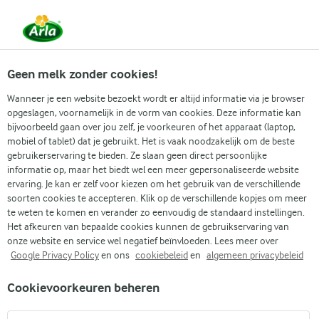
Vanaf 1 juni zijn DMK Group en Arla Foods
gefuseerd.
Lees het persbericht.
Geen melk zonder cookies!
Wanneer je een website bezoekt wordt er altijd informatie via je browser
opgeslagen, voornamelijk in de vorm van cookies. Deze informatie kan
Producten
Recepten
Over Arla Apeti
bijvoorbeeld gaan over jou zelf, je voorkeuren of het apparaat (laptop,
mobiel of tablet) dat je gebruikt. Het is vaak noodzakelijk om de beste
gebruikerservaring te bieden. Ze slaan geen direct persoonlijke
informatie op, maar het biedt wel een meer gepersonaliseerde website
ervaring. Je kan er zelf voor kiezen om het gebruik van de verschillende
Arla
Arla assortiment
Apetina
soorten cookies te accepteren. Klik op de verschillende kopjes om meer
te weten te komen en verander zo eenvoudig de standaard instellingen.
Arla Apetina® Witte
Het afkeuren van bepaalde cookies kunnen de gebruikservaring van
kaasblokjes 200 g
onze website en service wel negatief beïnvloeden. Lees meer over
Google Privacy Policy
en ons
cookiebeleid
en
algemeen privacybeleid
Cookievoorkeuren beheren