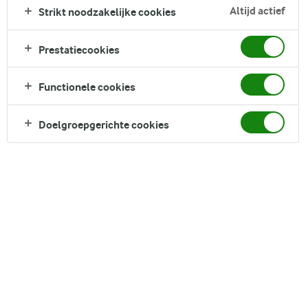
Altijd actief
Strikt noodzakelijke cookies
Prestatiecookies
Functionele cookies
Doelgroepgerichte cookies
Arla Apetina Witte Kaasblokjes zijn ingelegd in zout water,
waardoor ze een ziltige smaak krijgen. Deze zacht, romige
kaas kaasblokjes lenen zich bij uitstek voor gebruik in
salades, maar zijn ook toepasbaar in warme gerechten.
Voedingswaarden