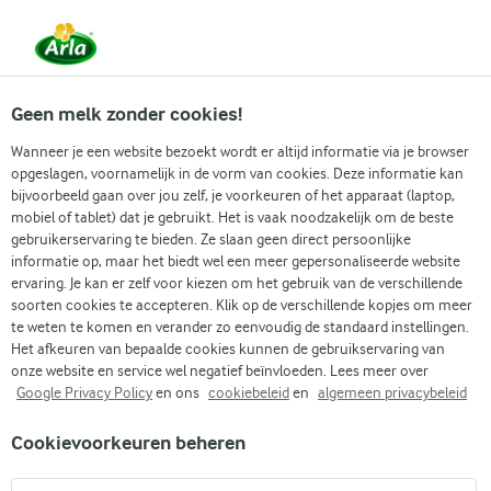
Vanaf 1 juni zijn DMK Group en Arla Foods
gefuseerd.
Lees het persbericht.
Geen melk zonder cookies!
Wanneer je een website bezoekt wordt er altijd informatie via je browser
opgeslagen, voornamelijk in de vorm van cookies. Deze informatie kan
bijvoorbeeld gaan over jou zelf, je voorkeuren of het apparaat (laptop,
mobiel of tablet) dat je gebruikt. Het is vaak noodzakelijk om de beste
gebruikerservaring te bieden. Ze slaan geen direct persoonlijke
informatie op, maar het biedt wel een meer gepersonaliseerde website
ervaring. Je kan er zelf voor kiezen om het gebruik van de verschillende
soorten cookies te accepteren. Klik op de verschillende kopjes om meer
WAT IS BIOLOGISCHE ZUIVEL
te weten te komen en verander zo eenvoudig de standaard instellingen.
Het afkeuren van bepaalde cookies kunnen de gebruikservaring van
onze website en service wel negatief beïnvloeden. Lees meer over
Google Privacy Policy
en ons
cookiebeleid
en
algemeen privacybeleid
Cookievoorkeuren beheren