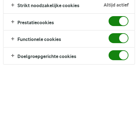
doel om in 2030 geen plastic van fossiele brandstoffen meer te
Altijd actief
Strikt noodzakelijke cookies
gebruiken.
Prestatiecookies
Het kartonnen zuivelpak is in Nederland een bekende klassieker in
het zuivelschap. De afgelopen jaren is deze steeds verder
Functionele cookies
geoptimaliseerd op het gebied van voedselveiligheid en
duurzaamheid. Nu is de tijd aangebroken om een klein maar
Doelgroepgerichte cookies
belangrijk onderdeel, de dop, aan te pakken, aangezien de dop zo’n
23% bedraagt van het plastic in Arla’s zuivelpakken.
“Het verbeteren van onze verpakkingen en daarmee ons gebruik van
plastic verminderen is belangrijk voor ons en we weten dat de
consument dit ook belangrijk vindt. Dit project laat zien dat Arla
voortdurend op zoek is naar manieren om onze verpakkingen te
verduurzamen”, zegt Mark Boot, Managing Director Arla Foods
Nederland.