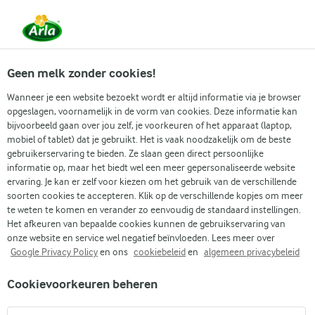
Vanaf 1 juni zijn DMK Group en Arla Foods
gefuseerd.
Lees het persbericht.
Geen melk zonder cookies!
Wanneer je een website bezoekt wordt er altijd informatie via je browser
Arla
›
Onze organisatie
›
Media
›
opgeslagen, voornamelijk in de vorm van cookies. Deze informatie kan
bijvoorbeeld gaan over jou zelf, je voorkeuren of het apparaat (laptop,
mobiel of tablet) dat je gebruikt. Het is vaak noodzakelijk om de beste
Een dop van natuurlijke vezels op je
gebruikerservaring te bieden. Ze slaan geen direct persoonlijke
zuivelpak: Arla Foods en Blue Ocean Closures
informatie op, maar het biedt wel een meer gepersonaliseerde website
starten nieuwe samenwerking
ervaring. Je kan er zelf voor kiezen om het gebruik van de verschillende
soorten cookies te accepteren. Klik op de verschillende kopjes om meer
Nijkerk, 10 juli 2023 - Zuivelcoöperatie Arla gaat een
te weten te komen en verander zo eenvoudig de standaard instellingen.
samenwerking aan met de Zweedse start-up Blue Ocean Closures
Het afkeuren van bepaalde cookies kunnen de gebruikservaring van
onze website en service wel negatief beïnvloeden. Lees meer over
om een dop van natuurlijke vezels voor melkpakken te
Google Privacy Policy
en ons
cookiebeleid
en
algemeen privacybeleid
ontwikkelen. Als dit lukt betekent dit een primeur voor de
zuivelindustrie en reduceert Arla haar gebruik van plastic met
Cookievoorkeuren beheren
meer dan 500 ton per jaar. Deze samenwerking sluit aan bij Arla’s