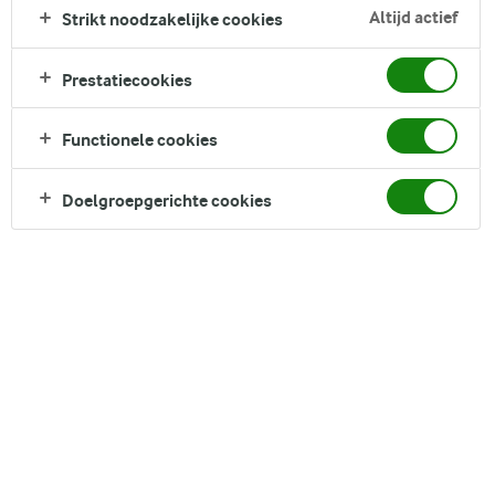
Met het oog op de aanhoudende groei is Arla Foods Nederland op
Altijd actief
Strikt noodzakelijke cookies
zoek naar leden-melkveehouders die weidemelk aan de
zuivelcoöperatie kunnen leveren. De Board of Directors van Arla
Prestatiecookies
Foods heeft recent ingestemd met het voorstel en verwelkomt graag
nieuwe leden-melkveehouders in Nederland.
Functionele cookies
“Arla Foods zet in 2022 en de jaren daarna in op een verdere groei
Doelgroepgerichte cookies
van haar strategische merken, waaronder Arla biologisch, Melkunie
PROTEIN en Melkunie Breaker,” zegt Mark Boot, Managing director
van Arla Foods Nederland, België en Frankrijk. “Deze groei wordt
erkend door onze klanten. Voor het zevende jaar op rij hebben onze
retailpartners ons namelijk uitgeroepen tot de beste leverancier in de
zuivelcategorie in het Nederlandse klanttevredenheidsonderzoek van
Advantage Group. We verwachten dat we komende jaren blijven
groeien en hebben dus meer melk nodig. Daarom gaan we nieuwe
leden-melkveehouders werven.”