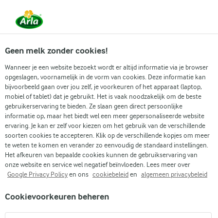
Vanaf 1 juni zijn DMK Group en Arla Foods
gefuseerd.
Lees het persbericht.
Geen melk zonder cookies!
Wanneer je een website bezoekt wordt er altijd informatie via je browser
Arla
›
Onze organisatie
›
Media
›
opgeslagen, voornamelijk in de vorm van cookies. Deze informatie kan
bijvoorbeeld gaan over jou zelf, je voorkeuren of het apparaat (laptop,
mobiel of tablet) dat je gebruikt. Het is vaak noodzakelijk om de beste
Arla Foods Nederland werft nieuwe leden-
gebruikerservaring te bieden. Ze slaan geen direct persoonlijke
informatie op, maar het biedt wel een meer gepersonaliseerde website
melkveehouders vanwege aanhoudende
ervaring. Je kan er zelf voor kiezen om het gebruik van de verschillende
groei
soorten cookies te accepteren. Klik op de verschillende kopjes om meer
te weten te komen en verander zo eenvoudig de standaard instellingen.
Nijkerk, 1 oktober 2021 - Arla Foods Nederland verwacht dat de groei
Het afkeuren van bepaalde cookies kunnen de gebruikservaring van
onze website en service wel negatief beïnvloeden. Lees meer over
van haar strategische merken komende jaren doorzet. Daarom heeft
Google Privacy Policy
en ons
cookiebeleid
en
algemeen privacybeleid
de zuivelcoöperatie meer melk nodig. Per direct zoekt Arla Foods
melkveehouders in Nederland die lid willen worden van de coöperatie.
Cookievoorkeuren beheren