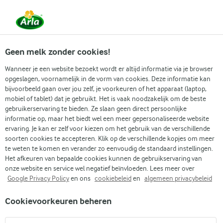
Vanaf 1 juni zijn DMK Group en Arla Foods
gefuseerd.
Lees het persbericht.
Geen melk zonder cookies!
Wanneer je een website bezoekt wordt er altijd informatie via je browser
Arla
›
Onze organisatie
›
Media
›
opgeslagen, voornamelijk in de vorm van cookies. Deze informatie kan
bijvoorbeeld gaan over jou zelf, je voorkeuren of het apparaat (laptop,
mobiel of tablet) dat je gebruikt. Het is vaak noodzakelijk om de beste
Arla Foods Nederland zet sterke groei in
gebruikerservaring te bieden. Ze slaan geen direct persoonlijke
informatie op, maar het biedt wel een meer gepersonaliseerde website
marktaandeel en omzet in 2021 door
ervaring. Je kan er zelf voor kiezen om het gebruik van de verschillende
soorten cookies te accepteren. Klik op de verschillende kopjes om meer
Focus op strategische merken en e-commerce resulteert in 8,4%
te weten te komen en verander zo eenvoudig de standaard instellingen.
volumegroei merken
Het afkeuren van bepaalde cookies kunnen de gebruikservaring van
onze website en service wel negatief beïnvloeden. Lees meer over
Google Privacy Policy
en ons
cookiebeleid
en
algemeen privacybeleid
Nijkerk, 10 februari 2022 – Arla Foods Nederland zet de groei van
de afgelopen jaren in 2021 door. Ondanks corona en hoge inflatie
Cookievoorkeuren beheren
leverde de zuivelcoöperatie veerkrachtige prestaties. Met een
volumegroei van 8,4% in strategische merken was 2021 voor Arla