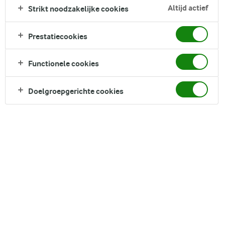
2020 bouwt Arla Foods verder aan haar duurzaamheidsambitie
Altijd actief
Strikt noodzakelijke cookies
door steeds meer van haar verpakkingen
te verduurzamen. Na de
Arla Biologisch-verpakkingen en de 450 gr. bekers skyr, onthult
Prestatiecookies
Arla Foods vandaag een duurzaam jasje voor de 1 kg skyr-bekers.
Functionele cookies
Arla Foods heeft de ambitie om de transitie naar duurzame
zuivelproductie te versnellen. Hierbij wordt de hele keten
Doelgroepgerichte cookies
meegenomen: van diervoeding op de melkveehouderij tot
consument en afvalverwerking. In lijn met deze doelstelling kondigde
Arla Foods vorig jaar een duurzame verpakkingsstrategie aan. Door
het verduurzamen van de zuivelverpakkingen bespaart Arla Foods tot
en met 2030 jaarlijks 8.000 ton aan CO
-uitstoot Tegen 2030 wil de
2
internationale zuivelcoöperatie de CO
-uitstoot met 30%
2
verminderen.
“Met de introductie van meer en meer duurzame verpakkingen
zetten we een volgende stap op het gebied van duurzaamheid”,