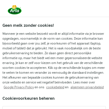
Vanaf 1 juni zijn DMK Group en Arla Foods
gefuseerd.
Lees het persbericht.
Geen melk zonder cookies!
Wanneer je een website bezoekt wordt er altijd informatie via je browser
Arla
›
Onze organisatie
›
Media
›
opgeslagen, voornamelijk in de vorm van cookies. Deze informatie kan
bijvoorbeeld gaan over jou zelf, je voorkeuren of het apparaat (laptop,
mobiel of tablet) dat je gebruikt. Het is vaak noodzakelijk om de beste
gebruikerservaring te bieden. Ze slaan geen direct persoonlijke
Arla Foods verduurzaamt steeds meer
informatie op, maar het biedt wel een meer gepersonaliseerde website
verpakkingen
ervaring. Je kan er zelf voor kiezen om het gebruik van de verschillende
soorten cookies te accepteren. Klik op de verschillende kopjes om meer
Sinds 2018 realiseert Arla Foods Nederland jaarlijks 550 ton CO
-
te weten te komen en verander zo eenvoudig de standaard instellingen.
2
reductie dankzij milieuvriendelijkere verpakkingen
Het afkeuren van bepaalde cookies kunnen de gebruikservaring van
onze website en service wel negatief beïnvloeden. Lees meer over
Nijkerk, 9 juni 2020 – In 2030 de CO
-uitstoot met 30%
2
Google Privacy Policy
en ons
cookiebeleid
en
algemeen privacybeleid
verminderen en in 2050 volledig klimaatneutraal zijn. Dit is de
duurzaamheidsambitie van Arla Foods. Al jaren zet de
Cookievoorkeuren beheren
zuivelcoöperatie stappen op het gebied van duurzaamheid. In