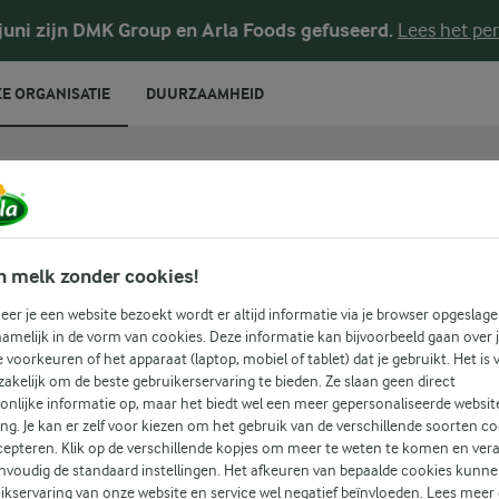
 juni zijn DMK Group en Arla Foods gefuseerd.
Lees het per
E ORGANISATIE
DUURZAAMHEID
ds keert melkveehouders 207 miljoen euro uit
n melk zonder cookies!
er je een website bezoekt wordt er altijd informatie via je browser opgeslage
amelijk in de vorm van cookies. Deze informatie kan bijvoorbeeld gaan over 
ods keert
je voorkeuren of het apparaat (laptop, mobiel of tablet) dat je gebruikt. Het is 
akelijk om de beste gebruikerservaring te bieden. Ze slaan geen direct
onlijke informatie op, maar het biedt wel een meer gepersonaliseerde websit
07
ing. Je kan er zelf voor kiezen om het gebruik van de verschillende soorten c
cepteren. Klik op de verschillende kopjes om meer te weten te komen en ver
nvoudig de standaard instellingen. Het afkeuren van bepaalde cookies kunne
ikservaring van onze website en service wel negatief beïnvloeden. Lees meer