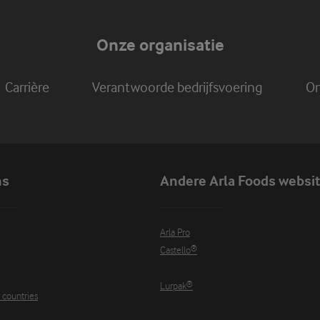
Onze organisatie
Carrière
Verantwoorde bedrijfsvoering
On
ns
Andere Arla Foods websi
Arla Pro
Castello®
Lurpak®
r countries