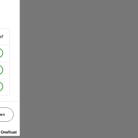
ef
gen