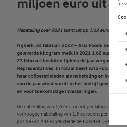
miljoen euro uit
Goog
Coo
Nabetaling over 2021 komt uit op 1,62 eurocent pe
Nijkerk, 24 februari 2022 – Arla Foods betaalt ha
geleverde kilogram melk in 2021 1,62 eurocent ex
23 februari besloten tijdens de jaarvergadering v
Representatives. In totaal keert Arla Foods 207 m
haar coöperatieleden als nabetaling en individuel
van de jaarwinst wordt in het bedrijf geconsolid
en voor toekomstige investeringen.
De nabetaling van 1,62 eurocent per kilogram melk i
verhoogde nabetaling van 1,5 eurocent per kilogram
positie van Arla Foods stelde de Board of Directors 