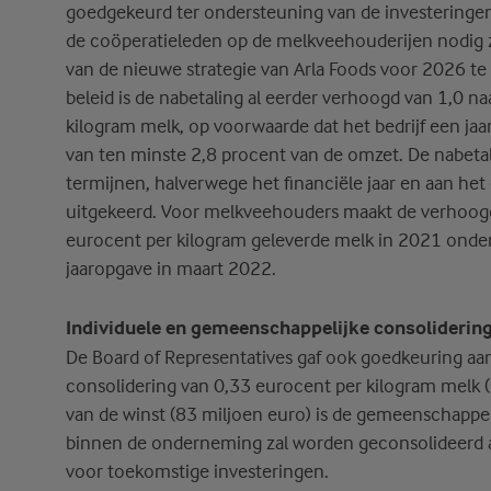
goedgekeurd ter ondersteuning van de investeringen 
de coöperatieleden op de melkveehouderijen nodig z
van de nieuwe strategie van Arla Foods voor 2026 te 
beleid is de nabetaling al eerder verhoogd van 1,0 n
kilogram melk, op voorwaarde dat het bedrijf een jaar
van ten minste 2,8 procent van de omzet. De nabeta
termijnen, halverwege het financiële jaar en aan het 
uitgekeerd. Voor melkveehouders maakt de verhoogd
eurocent per kilogram geleverde melk in 2021 onder
jaaropgave in maart 2022.
Individuele en gemeenschappelijke consoliderin
De Board of Representatives gaf ook goedkeuring aan
consolidering van 0,33 eurocent per kilogram melk (
van de winst (83 miljoen euro) is de gemeenschappel
binnen de onderneming zal worden geconsolideerd 
voor toekomstige investeringen.