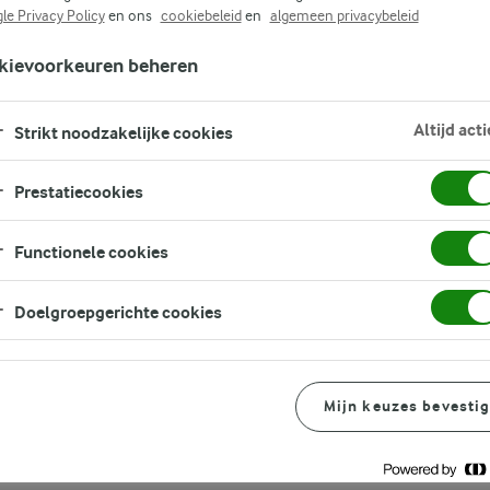
le Privacy Policy
en ons
cookiebeleid
en
algemeen privacybeleid
kievoorkeuren beheren
r kilogram melk
Altijd acti
Strikt noodzakelijke cookies
ar coöperatieleden per
Prestatiecookies
tra uit. Dit is woensdag
an Arla’s Board of
Functionele cookies
iljoen euro extra uit aan
e consolidering. De rest
Doelgroepgerichte cookies
eerd als eigen vermogen
Mijn keuzes bevesti
s hoger dan de al eerder
. Vanwege de financiële
een hogere aanvullende