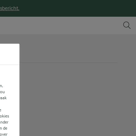
sbericht.
n,
jou
vaak
e
ookies
ander
n de
 over