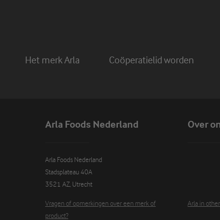
Het merk Arla
Coöperatielid worden
Arla Foods Nederland
Over o
Arla Foods Nederland

Stadsplateau 40A

3521 AZ, Utrecht
Vragen of opmerkingen over een merk of
Arla in othe
product?