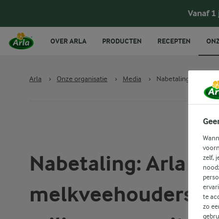
Vanaf 1
OVER ARLA
PRODUCTEN
RECEPTEN
ONZ
Arla
›
Onze organisatie
›
Media
›
Nabetaling: Arla Foo
Gee
Wanne
voorn
Nabetaling: Arla Fo
zelf, 
noodz
perso
melkveehouders 2
ervar
te ac
zo ee
gebru