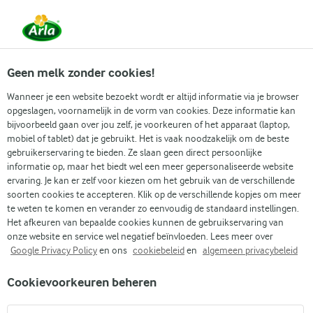
Vanaf 1 juni zijn DMK Group en Arla Foods
gefuseerd.
Lees het persbericht.
Geen melk zonder cookies!
Wanneer je een website bezoekt wordt er altijd informatie via je browser
opgeslagen, voornamelijk in de vorm van cookies. Deze informatie kan
Zoek categorie
bijvoorbeeld gaan over jou zelf, je voorkeuren of het apparaat (laptop,
mobiel of tablet) dat je gebruikt. Het is vaak noodzakelijk om de beste
gebruikerservaring te bieden. Ze slaan geen direct persoonlijke
Zoek zoektermen in te voeren
informatie op, maar het biedt wel een meer gepersonaliseerde website
Arla
Recepten
Airfryer spareribs
ervaring. Je kan er zelf voor kiezen om het gebruik van de verschillende
soorten cookies te accepteren. Klik op de verschillende kopjes om meer
Airfryer spareribs
te weten te komen en verander zo eenvoudig de standaard instellingen.
Het afkeuren van bepaalde cookies kunnen de gebruikservaring van
1 U
(0)
onze website en service wel negatief beïnvloeden. Lees meer over
Google Privacy Policy
en ons
cookiebeleid
en
algemeen privacybeleid
Geniet van de perfecte mix van zoete, rokerige en hartige
Cookievoorkeuren beheren
smaken met onze spareribs uit de airfryer. Deze spareribs zijn
gemarineerd in appelsap en donkere muscovadosuiker,