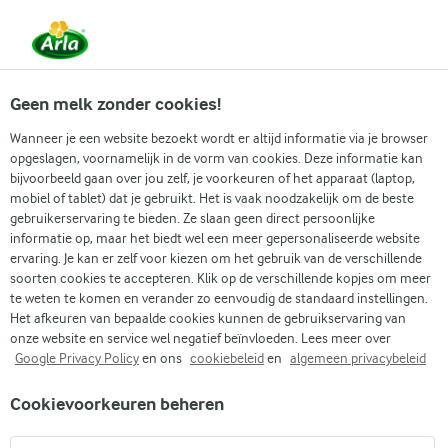
Vanaf 1 juni zijn DMK Group en Arla Foods
gefuseerd.
Lees het persbericht.
Geen melk zonder cookies!
Wanneer je een website bezoekt wordt er altijd informatie via je browser
opgeslagen, voornamelijk in de vorm van cookies. Deze informatie kan
Populaire artikelen
Eenvoudig dagelijks koken
Gidse
bijvoorbeeld gaan over jou zelf, je voorkeuren of het apparaat (laptop,
mobiel of tablet) dat je gebruikt. Het is vaak noodzakelijk om de beste
gebruikerservaring te bieden. Ze slaan geen direct persoonlijke
Recepten
Artikelen
Eiwit in cottage cheese
informatie op, maar het biedt wel een meer gepersonaliseerde website
ervaring. Je kan er zelf voor kiezen om het gebruik van de verschillende
Eiwit in cottage cheese
soorten cookies te accepteren. Klik op de verschillende kopjes om meer
te weten te komen en verander zo eenvoudig de standaard instellingen.
Het afkeuren van bepaalde cookies kunnen de gebruikservaring van
onze website en service wel negatief beïnvloeden. Lees meer over
Google Privacy Policy
en ons
cookiebeleid
en
algemeen privacybeleid
Cookievoorkeuren beheren