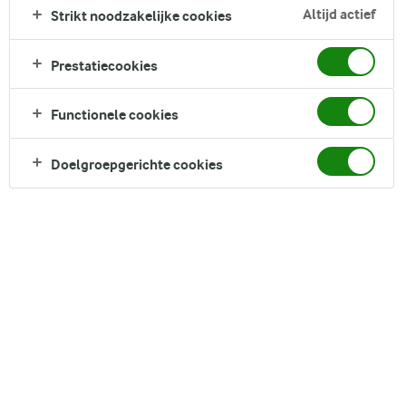
Altijd actief
Strikt noodzakelijke cookies
Prestatiecookies
Functionele cookies
Cottage cheese is een specifiek soort verse kaas
gemaakt van wrongel afkomstig van koemelk. Het
Doelgroepgerichte cookies
heeft een milde smaak en staat bekend om zijn
korrelige, wrongelachtige uiterlijk. Het
productieproces behoudt het meeste eiwit in de melk,
resulterend in een eindproduct met een hoog
eiwitgehalte.