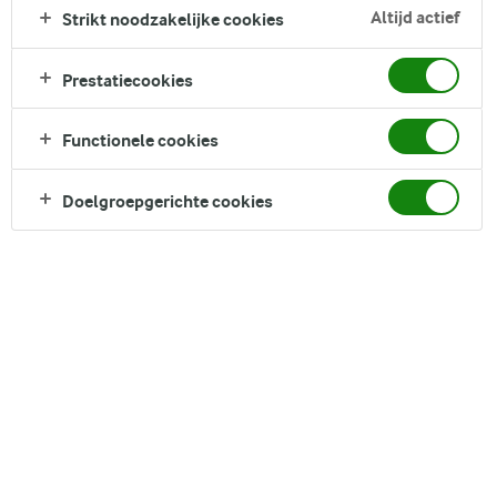
Altijd actief
Strikt noodzakelijke cookies
Prestatiecookies
Over het algemeen kan eiwit worden
Functionele cookies
onderverdeeld in twee hoofdgroepen,
Doelgroepgerichte cookies
namelijk dierlijke en plantaardige eiwitten.
Linzen eiwitten behoort tot de laatste en kan
verder worden gecategoriseerd als
behorend tot de peulvruchtenfamilie.
Het gebruik van linzen voor een plantaardig dieet is
een populaire keuze, en als je meer plantaardige
bronnen wilt verkennen, bekijk dan zeker onze
artikelen over: