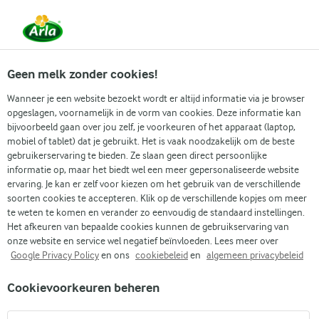
Vanaf 1 juni zijn DMK Group en Arla Foods
gefuseerd.
Lees het persbericht.
Geen melk zonder cookies!
Wanneer je een website bezoekt wordt er altijd informatie via je browser
opgeslagen, voornamelijk in de vorm van cookies. Deze informatie kan
Populaire artikelen
Eenvoudig dagelijks koken
Gidse
bijvoorbeeld gaan over jou zelf, je voorkeuren of het apparaat (laptop,
mobiel of tablet) dat je gebruikt. Het is vaak noodzakelijk om de beste
gebruikerservaring te bieden. Ze slaan geen direct persoonlijke
Recepten
Artikelen
Eiwitten in linzen
informatie op, maar het biedt wel een meer gepersonaliseerde website
ervaring. Je kan er zelf voor kiezen om het gebruik van de verschillende
Eiwitten in linzen
soorten cookies te accepteren. Klik op de verschillende kopjes om meer
te weten te komen en verander zo eenvoudig de standaard instellingen.
Het afkeuren van bepaalde cookies kunnen de gebruikservaring van
onze website en service wel negatief beïnvloeden. Lees meer over
Google Privacy Policy
en ons
cookiebeleid
en
algemeen privacybeleid
Cookievoorkeuren beheren