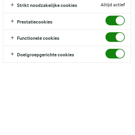
Altijd actief
Strikt noodzakelijke cookies
Prestatiecookies
Functionele cookies
Over het algemeen draagt eiwit bij aan het
Doelgroepgerichte cookies
behoud en de groei van spiermassa en aan
het behoud van normale botten. Toch is het
belangrijk om te weten dat niet alle soorten
eiwitten hetzelfde zijn. We maken meestal
onderscheid tussen twee hoofdsoorten:
eiwitten van dierlijke oorsprong en eiwitten
van plantaardige oorsprong. Elk van deze
categorieën omvat een breed scala aan