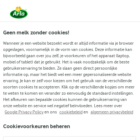
Vanaf 1 juni zijn DMK Group en Arla Foods
gefuseerd.
Lees het persbericht.
Geen melk zonder cookies!
Wanneer je een website bezoekt wordt er altijd informatie via je browser
opgeslagen, voornamelijk in de vorm van cookies. Deze informatie kan
Populaire artikelen
Eenvoudig dagelijks koken
Gidse
bijvoorbeeld gaan over jou zelf, je voorkeuren of het apparaat (laptop,
mobiel of tablet) dat je gebruikt. Het is vaak noodzakelijk om de beste
gebruikerservaring te bieden. Ze slaan geen direct persoonlijke
Recepten
Artikelen
Soorten eiwitten in voeding
informatie op, maar het biedt wel een meer gepersonaliseerde website
ervaring. Je kan er zelf voor kiezen om het gebruik van de verschillende
Soorten eiwitten in
soorten cookies te accepteren. Klik op de verschillende kopjes om meer
te weten te komen en verander zo eenvoudig de standaard instellingen.
voeding
Het afkeuren van bepaalde cookies kunnen de gebruikservaring van
onze website en service wel negatief beïnvloeden. Lees meer over
Google Privacy Policy
en ons
cookiebeleid
en
algemeen privacybeleid
Cookievoorkeuren beheren