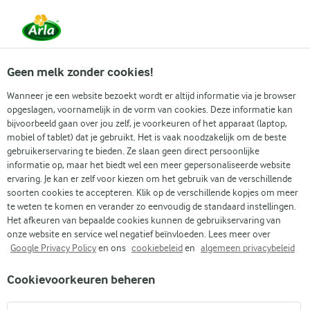
Vanaf 1 juni zijn DMK Group en Arla Foods
gefuseerd.
Lees het persbericht.
Geen melk zonder cookies!
Wanneer je een website bezoekt wordt er altijd informatie via je browser
opgeslagen, voornamelijk in de vorm van cookies. Deze informatie kan
Populaire artikelen
Eenvoudig dagelijks koken
Gidse
bijvoorbeeld gaan over jou zelf, je voorkeuren of het apparaat (laptop,
mobiel of tablet) dat je gebruikt. Het is vaak noodzakelijk om de beste
gebruikerservaring te bieden. Ze slaan geen direct persoonlijke
Recepten
Artikelen
informatie op, maar het biedt wel een meer gepersonaliseerde website
Voedingsvezels: wat het is en waarom het belangrijk is
ervaring. Je kan er zelf voor kiezen om het gebruik van de verschillende
soorten cookies te accepteren. Klik op de verschillende kopjes om meer
Voedingsvezels: wat het
te weten te komen en verander zo eenvoudig de standaard instellingen.
Het afkeuren van bepaalde cookies kunnen de gebruikservaring van
is en waarom het
onze website en service wel negatief beïnvloeden. Lees meer over
Google Privacy Policy
en ons
cookiebeleid
en
algemeen privacybeleid
belangrijk is
Cookievoorkeuren beheren