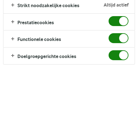
Altijd actief
Strikt noodzakelijke cookies
Prestatiecookies
Functionele cookies
Doelgroepgerichte cookies
Als het gaat om het behoud van normale
lichaamsfuncties en een goede
spijsvertering, speelt wat we eten een
belangrijke rol. Voedingsvezels zijn een van
de vele hoekstenen van een evenwichtig
dieet. De Wereldgezondheidsorganisatie
(WHO) adviseert een dagelijkse inname van