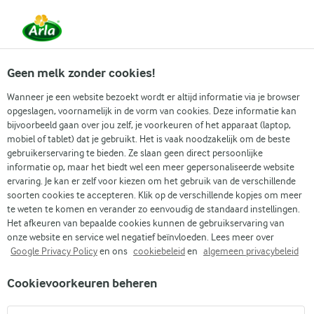
Vanaf 1 juni zijn DMK Group en Arla Foods
gefuseerd.
Lees het persbericht.
Geen melk zonder cookies!
Wanneer je een website bezoekt wordt er altijd informatie via je browser
opgeslagen, voornamelijk in de vorm van cookies. Deze informatie kan
bijvoorbeeld gaan over jou zelf, je voorkeuren of het apparaat (laptop,
RECEPTEN
mobiel of tablet) dat je gebruikt. Het is vaak noodzakelijk om de beste
Eiwitrijk en vezelrijk
gebruikerservaring te bieden. Ze slaan geen direct persoonlijke
informatie op, maar het biedt wel een meer gepersonaliseerde website
avondeten
ervaring. Je kan er zelf voor kiezen om het gebruik van de verschillende
soorten cookies te accepteren. Klik op de verschillende kopjes om meer
te weten te komen en verander zo eenvoudig de standaard instellingen.
We hebben allemaal wel eens van die dagen gehad die
Het afkeuren van bepaalde cookies kunnen de gebruikservaring van
maar niet voorbij lijken te gaan, waarbij het enige wat
onze website en service wel negatief beïnvloeden. Lees meer over
Google Privacy Policy
en ons
cookiebeleid
en
algemeen privacybeleid
ons op de been houdt de gedachte is aan een goede,
gezellige maaltijd. Gelukkig ben je in goede handen
Cookievoorkeuren beheren
met onze eiwitrijke, vezelrijke avondmaaltijdrecepten,
gemaakt om je betrouwbare en smaakvolle gerechten