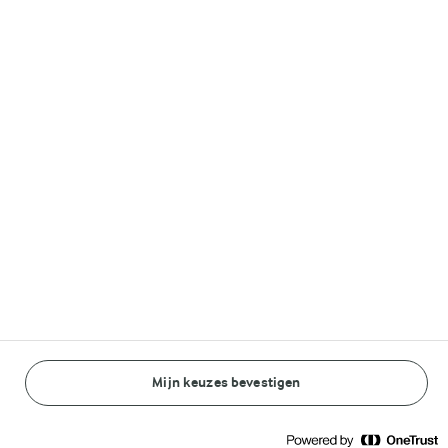
Volg ons op
© Arla Foods amba 2026
Reopen cookie popup
Algemeen Privacybeleid
Standaard Gebruiksvoorwaarden
Mijn keuzes bevestigen
BEREIDINGSWIJZE
INGREDIËNTEN
Cookieverklaring