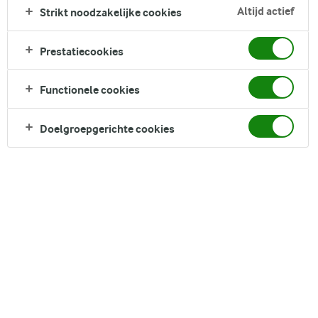
Altijd actief
Strikt noodzakelijke cookies
smaak van verse asperges met de zoete smaak van
doperwten, gehuld in een romig mengsel van eieren en witte
kaas en omhuld in een prachtig kruimelig boterdeeg. Met
Prestatiecookies
basisingrediënten en eenvoudige bereidingstechnieken
maak je een maaltijd die even indrukwekkend is voor het oog
Functionele cookies
als een streling voor de tong.
Doelgroepgerichte cookies
Direct in je mandje bij:
DELEN