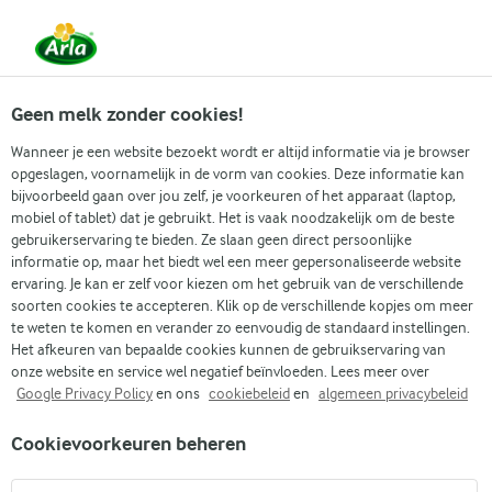
Vanaf 1 juni zijn DMK Group en Arla Foods
gefuseerd.
Lees het persbericht.
Geen melk zonder cookies!
Wanneer je een website bezoekt wordt er altijd informatie via je browser
opgeslagen, voornamelijk in de vorm van cookies. Deze informatie kan
Zoek categorie
bijvoorbeeld gaan over jou zelf, je voorkeuren of het apparaat (laptop,
mobiel of tablet) dat je gebruikt. Het is vaak noodzakelijk om de beste
gebruikerservaring te bieden. Ze slaan geen direct persoonlijke
Zoek zoektermen in te voeren
informatie op, maar het biedt wel een meer gepersonaliseerde website
Arla
Recepten
Asperge quiche met witte kaas
ervaring. Je kan er zelf voor kiezen om het gebruik van de verschillende
soorten cookies te accepteren. Klik op de verschillende kopjes om meer
Asperge quiche met witte
te weten te komen en verander zo eenvoudig de standaard instellingen.
kaas
Het afkeuren van bepaalde cookies kunnen de gebruikservaring van
onze website en service wel negatief beïnvloeden. Lees meer over
Google Privacy Policy
en ons
cookiebeleid
en
algemeen privacybeleid
45 MIN.
(0)
Cookievoorkeuren beheren
Roep alle groenteliefhebbers aan tafel met ons makkelijke
recept voor aspergequiches. Het combineert de aardse