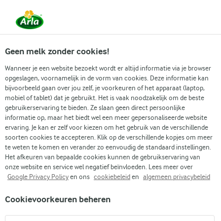
Vanaf 1 juni zijn DMK Group en Arla Foods
gefuseerd.
Lees het persbericht.
Geen melk zonder cookies!
Wanneer je een website bezoekt wordt er altijd informatie via je browser
opgeslagen, voornamelijk in de vorm van cookies. Deze informatie kan
Zoek categorie
bijvoorbeeld gaan over jou zelf, je voorkeuren of het apparaat (laptop,
mobiel of tablet) dat je gebruikt. Het is vaak noodzakelijk om de beste
gebruikerservaring te bieden. Ze slaan geen direct persoonlijke
Zoek zoektermen in te voeren
informatie op, maar het biedt wel een meer gepersonaliseerde website
Arla
Recepten
Avocado smoothie
ervaring. Je kan er zelf voor kiezen om het gebruik van de verschillende
soorten cookies te accepteren. Klik op de verschillende kopjes om meer
Avocado smoothie
te weten te komen en verander zo eenvoudig de standaard instellingen.
Het afkeuren van bepaalde cookies kunnen de gebruikservaring van
10 MIN.
(0)
onze website en service wel negatief beïnvloeden. Lees meer over
Google Privacy Policy
en ons
cookiebeleid
en
algemeen privacybeleid
Is het een smoothie of een luxueuze sorbet? Aan jou de
Cookievoorkeuren beheren
keuze! Deze avocado smoothie biedt een rijke en verwennerij
smaakervaring, met smaken die slechts een slok verwijderd