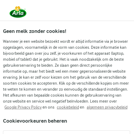
Vanaf 1 juni zijn DMK Group en Arla Foods
gefuseerd.
Lees het persbericht.
Geen melk zonder cookies!
Wanneer je een website bezoekt wordt er altijd informatie via je browser
opgeslagen, voornamelijk in de vorm van cookies. Deze informatie kan
Zoek categorie
bijvoorbeeld gaan over jou zelf, je voorkeuren of het apparaat (laptop,
mobiel of tablet) dat je gebruikt. Het is vaak noodzakelijk om de beste
gebruikerservaring te bieden. Ze slaan geen direct persoonlijke
Zoek zoektermen in te voeren
informatie op, maar het biedt wel een meer gepersonaliseerde website
Arla
Recepten
Avocado hummus
ervaring. Je kan er zelf voor kiezen om het gebruik van de verschillende
soorten cookies te accepteren. Klik op de verschillende kopjes om meer
Avocado hummus
te weten te komen en verander zo eenvoudig de standaard instellingen.
Het afkeuren van bepaalde cookies kunnen de gebruikservaring van
10 MIN.
(0)
onze website en service wel negatief beïnvloeden. Lees meer over
Google Privacy Policy
en ons
cookiebeleid
en
algemeen privacybeleid
Avocado hummus is een verfrissende variant op de klassieke
Cookievoorkeuren beheren
dip uit het Midden-Oosten. We mengen rijpe avocado's met
smakelijke kikkererwten voor een heerlijk romige basis. Het is