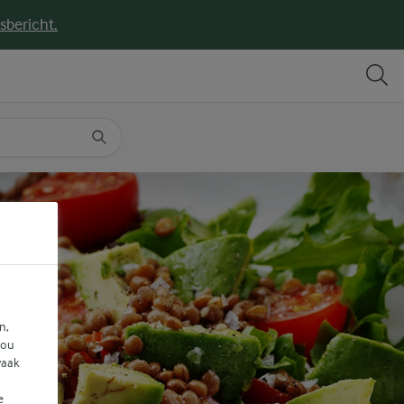
sbericht.
DELEN
PRINT
n,
jou
vaak
e