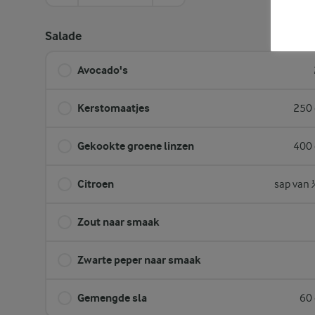
Salade
Avocado's
Kerstomaatjes
250 
Gekookte groene linzen
400 
Citroen
sap van 
Zout naar smaak
Zwarte peper naar smaak
Gemengde sla
60 