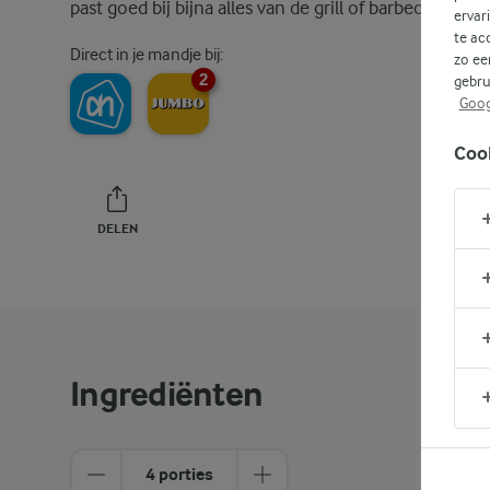
past goed bij bijna alles van de grill of barbecue.
ervar
te ac
Direct in je mandje bij:
zo ee
2
gebru
Goog
Coo
DELEN
PRINT
Ingrediënten
4 porties