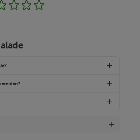
2
3
4
5
salade
de?
bereiden?