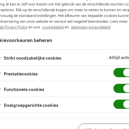
ing. Je kan er zelf voor kiezen om het gebruik van de verschillende soorten c
cepteren. Klik op de verschillende kopjes om meer te weten te komen en ver
nvoudig de standaard instellingen. Het afkeuren van bepaalde cookies kunne
ikservaring van onze website en service wel negatief beïnvloeden. Lees meer
le Privacy Policy
en ons
cookiebeleid
en
algemeen privacybeleid
kievoorkeuren beheren
Altijd acti
Strikt noodzakelijke cookies
Prestatiecookies
Functionele cookies
Bereidingswijze
Doelgroepgerichte cookies
Snijd de avocado's doormidden, 