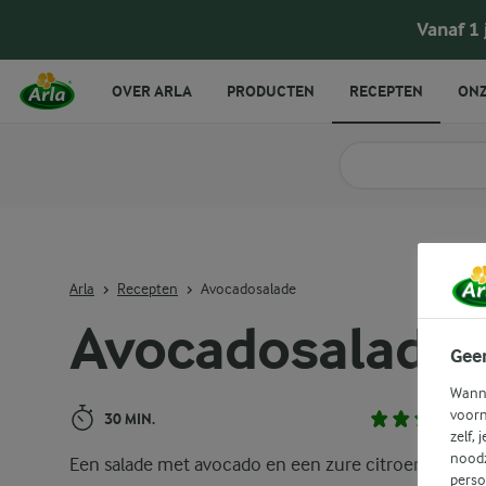
Avocadosalade
Vanaf 1
OVER ARLA
PRODUCTEN
RECEPTEN
ONZ
Zoek categorie
Zoek zoektermen in 
Arla
Recepten
Avocadosalade
Avocadosalade
Gee
Wanne
voorn
30 MIN.
zelf, 
noodz
Een salade met avocado en een zure citroendressin
perso