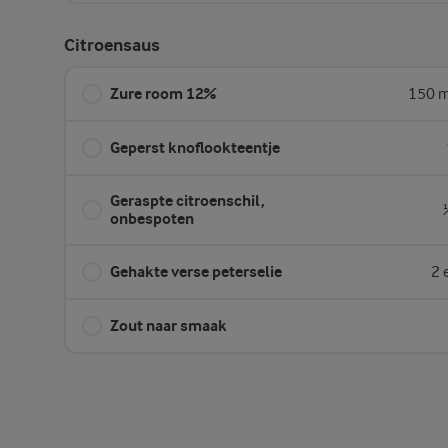
Citroensaus
Zure room 12%
150 m
Geperst knoflookteentje
Geraspte citroenschil,
onbespoten
Gehakte verse peterselie
2 
Zout naar smaak