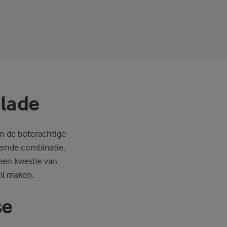
alade
en de boterachtige
stemde combinatie.
 een kwestie van
il maken.
se