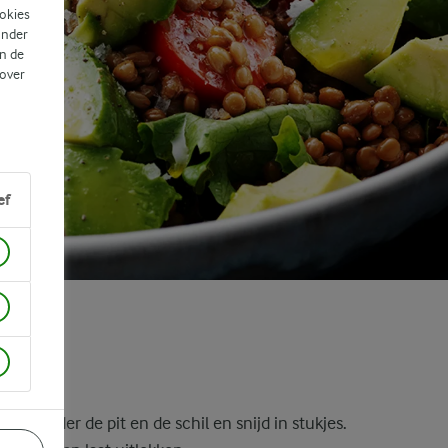
ookies
ander
n de
 over
ef
verwijder de pit en de schil en snijd in stukjes.