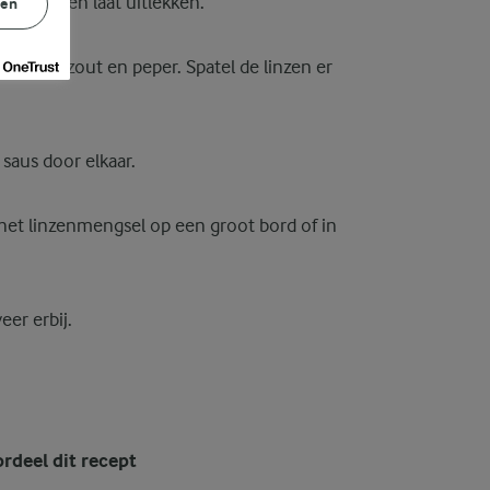
nzen af en laat uitlekken.
gen
ensap, zout en peper. Spatel de linzen er
 saus door elkaar.
et linzenmengsel op een groot bord of in
eer erbij.
rdeel dit recept