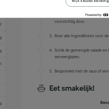
Halveer de tomaten. Spoel de li
Mijn keuzes bevesti
Meng de avocado, tomaat, citro
voorzichtig door.
2
Roer alle ingrediënten voor de
g
Schik de gemengde salade en h
g
serveerglazen.
½
Besprenkel met de saus of serv
Eet smakelijk!
Beoo
g