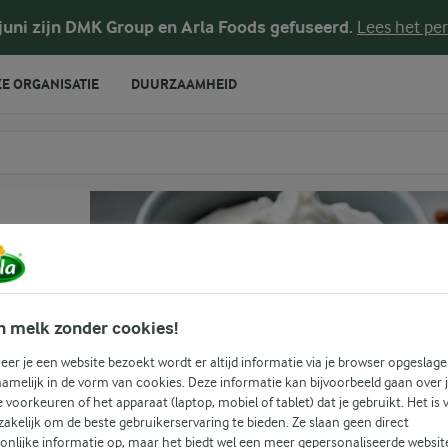
 juni zijn DMK Group en Arla Foods gefuseerd.
Lees het per
E ORGANISATIE
DUURZAAMHEID
te voeren
n melk zonder cookies!
er je een website bezoekt wordt er altijd informatie via je browser opgeslage
amelijk in de vorm van cookies. Deze informatie kan bijvoorbeeld gaan over 
(1)
je voorkeuren of het apparaat (laptop, mobiel of tablet) dat je gebruikt. Het is 
akelijk om de beste gebruikerservaring te bieden. Ze slaan geen direct
g
onlijke informatie op, maar het biedt wel een meer gepersonaliseerde websit