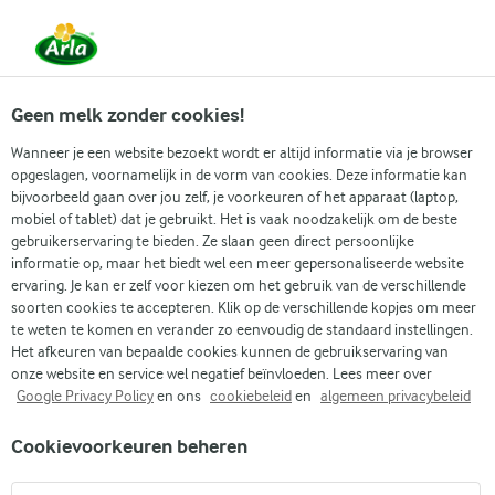
Vanaf 1 juni zijn DMK Group en Arla Foods
gefuseerd.
Lees het persbericht.
Geen melk zonder cookies!
Wanneer je een website bezoekt wordt er altijd informatie via je browser
opgeslagen, voornamelijk in de vorm van cookies. Deze informatie kan
Zoek categorie
bijvoorbeeld gaan over jou zelf, je voorkeuren of het apparaat (laptop,
mobiel of tablet) dat je gebruikt. Het is vaak noodzakelijk om de beste
gebruikerservaring te bieden. Ze slaan geen direct persoonlijke
Zoek zoektermen in te voeren
informatie op, maar het biedt wel een meer gepersonaliseerde website
Arla
Recepten
Avocadotosti
ervaring. Je kan er zelf voor kiezen om het gebruik van de verschillende
soorten cookies te accepteren. Klik op de verschillende kopjes om meer
Avocadotosti
te weten te komen en verander zo eenvoudig de standaard instellingen.
Het afkeuren van bepaalde cookies kunnen de gebruikservaring van
15 MIN.
(0)
onze website en service wel negatief beïnvloeden. Lees meer over
Google Privacy Policy
en ons
cookiebeleid
en
algemeen privacybeleid
Geniet van een heerlijke avocadotosti met verse tomaten en
Cookievoorkeuren beheren
romige, gesmolten kaas. Gemaakt om indruk te maken met
gebakken bacon en eieren en wat verse peterselie