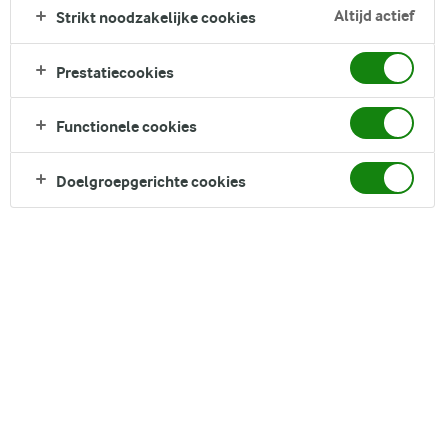
erbovenop. Deze heerlijke tosti is een geweldige aanvulling
Altijd actief
Strikt noodzakelijke cookies
op elke ontbijt- of brunchtafel, met frisse en hartige smaken
die elke maaltijd zeker zullen opfleuren.
Prestatiecookies
Direct in je mandje bij:
Functionele cookies
Doelgroepgerichte cookies
DELEN
Ingrediënten
2 porties