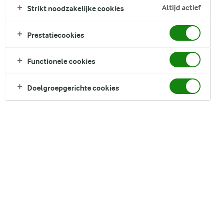
Deze koekjes combineren de vochtige textuur van
Altijd actief
Strikt noodzakelijke cookies
bananenbrood met de bevredigende knapperigheid van de
rand van een koekje. Gevuld met stukjes pure chocolade, zijn
Prestatiecookies
ze de perfecte aanvulling op je middagthee of als een
weelderige snack. Dit recept laat je gemakkelijk een partij
Functionele cookies
koekjes bakken die de warme geur van bakbananen door je
huis verspreiden.
Doelgroepgerichte cookies
Direct in je mandje bij:
DELEN