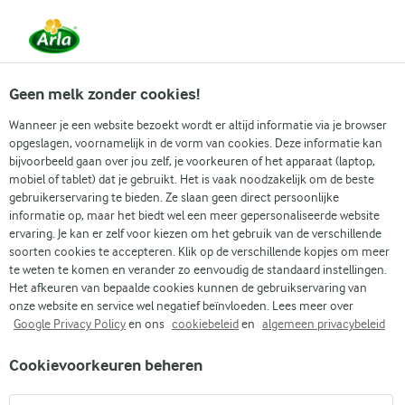
Vanaf 1 juni zijn DMK Group en Arla Foods
gefuseerd.
Lees het persbericht.
Geen melk zonder cookies!
Wanneer je een website bezoekt wordt er altijd informatie via je browser
opgeslagen, voornamelijk in de vorm van cookies. Deze informatie kan
Zoek categorie
bijvoorbeeld gaan over jou zelf, je voorkeuren of het apparaat (laptop,
mobiel of tablet) dat je gebruikt. Het is vaak noodzakelijk om de beste
gebruikerservaring te bieden. Ze slaan geen direct persoonlijke
Zoek zoektermen in te voeren
informatie op, maar het biedt wel een meer gepersonaliseerde website
Arla
Recepten
Bananenkoekjes
ervaring. Je kan er zelf voor kiezen om het gebruik van de verschillende
soorten cookies te accepteren. Klik op de verschillende kopjes om meer
Bananenkoekjes
te weten te komen en verander zo eenvoudig de standaard instellingen.
Het afkeuren van bepaalde cookies kunnen de gebruikservaring van
30 MIN.
(2)
onze website en service wel negatief beïnvloeden. Lees meer over
Google Privacy Policy
en ons
cookiebeleid
en
algemeen privacybeleid
Betreed de wereld van zelfgebakken lekkernijen met onze
Cookievoorkeuren beheren
bananenkoekjes, waar de eenvoudige banaan schittert en
een samenspel van zoete, comfortabele smaken creëert.