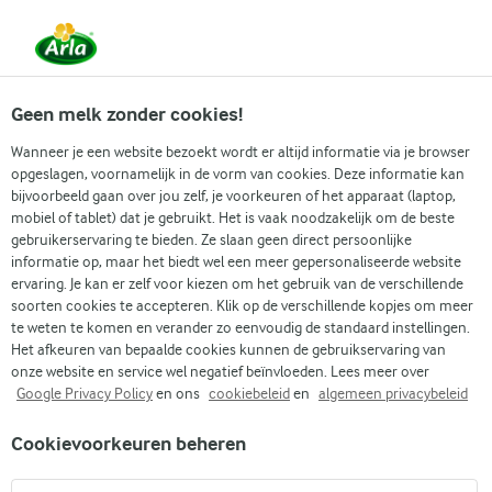
Vanaf 1 juni zijn DMK Group en Arla Foods
gefuseerd.
Lees het persbericht.
Geen melk zonder cookies!
Wanneer je een website bezoekt wordt er altijd informatie via je browser
opgeslagen, voornamelijk in de vorm van cookies. Deze informatie kan
Zoek categorie
bijvoorbeeld gaan over jou zelf, je voorkeuren of het apparaat (laptop,
mobiel of tablet) dat je gebruikt. Het is vaak noodzakelijk om de beste
gebruikerservaring te bieden. Ze slaan geen direct persoonlijke
Zoek zoektermen in te voeren
informatie op, maar het biedt wel een meer gepersonaliseerde website
Arla
Recepten
Bevroren yoghurt bites met skyr en bessen
ervaring. Je kan er zelf voor kiezen om het gebruik van de verschillende
soorten cookies te accepteren. Klik op de verschillende kopjes om meer
Bevroren yoghurt bites
te weten te komen en verander zo eenvoudig de standaard instellingen.
met skyr en bessen
Het afkeuren van bepaalde cookies kunnen de gebruikservaring van
onze website en service wel negatief beïnvloeden. Lees meer over
Google Privacy Policy
en ons
cookiebeleid
en
algemeen privacybeleid
Kooktijd 15 min.
(0)
•
Cookievoorkeuren beheren
Op zoek naar een verfrissend, zoet en makkelijk dessert?
Probeer onze bevroren yoghurt bites! Ze combineren de