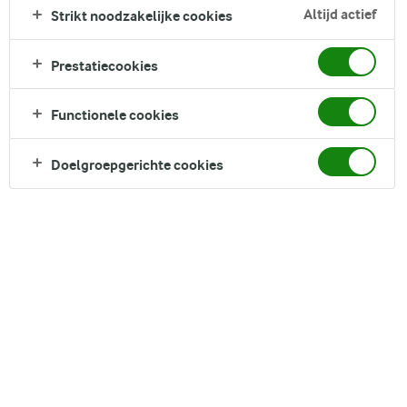
Altijd actief
Strikt noodzakelijke cookies
romige textuur van vanille skyr met de zoete toets van
acaciahoning. Elke bite zit vol met de fruitige smaak van
verse frambozen of blauwe bessen, en is afgewerkt met
Prestatiecookies
knapperige gevriesdroogde frambozen. Deze bites zijn
eenvoudig te maken en een genot om te eten, perfect als
Functionele cookies
een snel en makkelijk dessert dat je van tevoren kunt maken.
Direct in je mandje bij:
Doelgroepgerichte cookies
DELEN