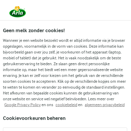
Vanaf 1 juni zijn DMK Group en Arla Foods
gefuseerd.
Lees het persbericht.
Geen melk zonder cookies!
Wanneer je een website bezoekt wordt er altijd informatie via je browser
opgeslagen, voornamelijk in de vorm van cookies. Deze informatie kan
Zoek categorie
bijvoorbeeld gaan over jou zelf, je voorkeuren of het apparaat (laptop,
mobiel of tablet) dat je gebruikt. Het is vaak noodzakelijk om de beste
gebruikerservaring te bieden. Ze slaan geen direct persoonlijke
Zoek zoektermen in te voeren
informatie op, maar het biedt wel een meer gepersonaliseerde website
Arla
Recepten
Broodjes met kefir en pompoenpitten
ervaring. Je kan er zelf voor kiezen om het gebruik van de verschillende
soorten cookies te accepteren. Klik op de verschillende kopjes om meer
Broodjes met kefir en
te weten te komen en verander zo eenvoudig de standaard instellingen.
pompoenpitten
Het afkeuren van bepaalde cookies kunnen de gebruikservaring van
onze website en service wel negatief beïnvloeden. Lees meer over
Google Privacy Policy
en ons
cookiebeleid
en
algemeen privacybeleid
(2)
Cookievoorkeuren beheren
Koud gerezen broodjes met kefir - probeer dit eenvoudige
recept, waarbij kefir zorgt voor een krokante korst en een