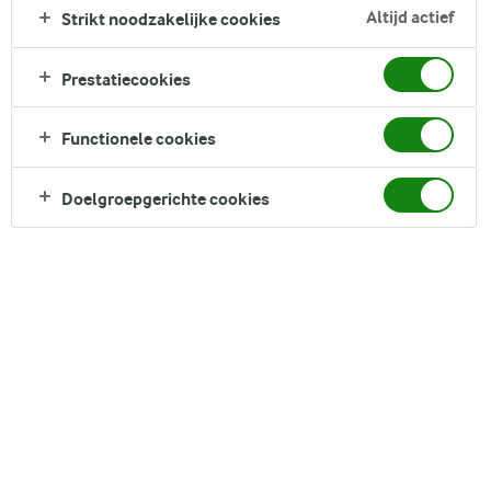
Altijd actief
Strikt noodzakelijke cookies
zachte kern.
Direct in je mandje bij:
Prestatiecookies
Functionele cookies
Doelgroepgerichte cookies
DELEN
Ingrediënten
Water
300 ml