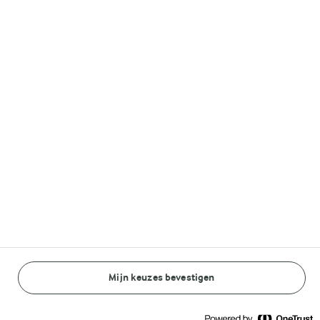
Lurpak®
Volg ons op
© Arla Foods amba 2026
Reopen cookie popup
Algemeen Privacybeleid
Standaard Gebruiksvoorwaarden
Mijn keuzes bevestigen
BEREIDINGSWIJZE
INGREDIËNTEN
Cookieverklaring