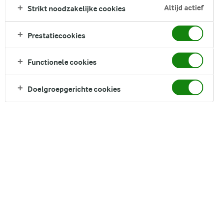
sterke espresso, warme melk en een romig schuim. Geniet
Altijd actief
Strikt noodzakelijke cookies
alleen of deel met vrienden, op elk moment van de dag, voor
een gezellige smaakexplosie.
Prestatiecookies
Direct in je mandje bij:
Functionele cookies
Doelgroepgerichte cookies
DELEN
Ingrediënten
Recept voor 1 Serving porties