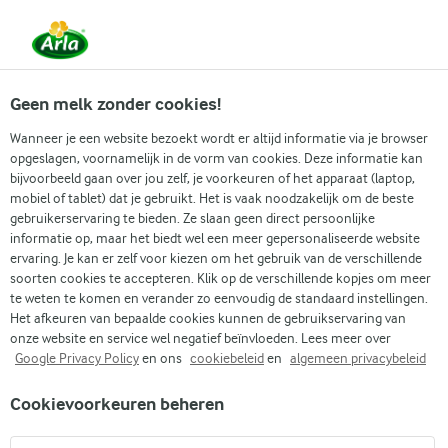
Vanaf 1 juni zijn DMK Group en Arla Foods
gefuseerd.
Lees het persbericht.
Geen melk zonder cookies!
Wanneer je een website bezoekt wordt er altijd informatie via je browser
opgeslagen, voornamelijk in de vorm van cookies. Deze informatie kan
Zoek categorie
bijvoorbeeld gaan over jou zelf, je voorkeuren of het apparaat (laptop,
mobiel of tablet) dat je gebruikt. Het is vaak noodzakelijk om de beste
gebruikerservaring te bieden. Ze slaan geen direct persoonlijke
Zoek zoektermen in te voeren
informatie op, maar het biedt wel een meer gepersonaliseerde website
Arla
Recepten
Cappuccino
ervaring. Je kan er zelf voor kiezen om het gebruik van de verschillende
soorten cookies te accepteren. Klik op de verschillende kopjes om meer
Cappuccino
te weten te komen en verander zo eenvoudig de standaard instellingen.
Het afkeuren van bepaalde cookies kunnen de gebruikservaring van
10 MIN.
(1)
onze website en service wel negatief beïnvloeden. Lees meer over
Google Privacy Policy
en ons
cookiebeleid
en
algemeen privacybeleid
Geniet van de klassieke charme van een traditionele
Cookievoorkeuren beheren
cappuccino met dit eenvoudige recept. Een
koffiehuisfavoriet, onze versie creëert de perfecte mix van