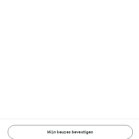
Volg ons op
© Arla Foods amba 2026
Reopen cookie popup
Algemeen Privacybeleid
Standaard Gebruiksvoorwaarden
Cookieverklaring
Mijn keuzes bevestigen
Betaal verklaring