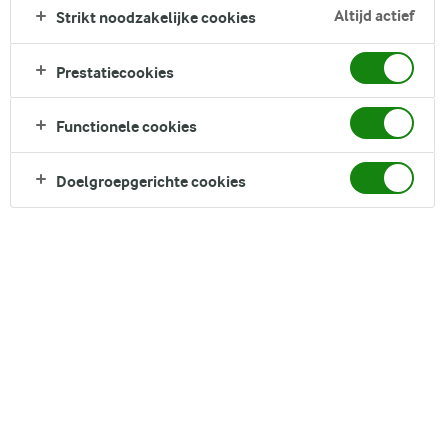
de Italiaanse klassieker nodigt iedereen uit om te genieten
Altijd actief
Strikt noodzakelijke cookies
van elke romige, koffie-infuus van gelaagde lange vingers en
fluweelzachte roomkaas goedheid.
Prestatiecookies
Direct in je mandje bij:
Functionele cookies
Doelgroepgerichte cookies
DELEN
Ingrediënten
Recept voor 4 Serving porties