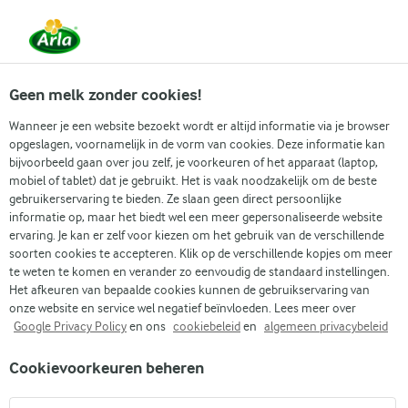
Vanaf 1 juni zijn DMK Group en Arla Foods
gefuseerd.
Lees het persbericht.
Geen melk zonder cookies!
Wanneer je een website bezoekt wordt er altijd informatie via je browser
opgeslagen, voornamelijk in de vorm van cookies. Deze informatie kan
Zoek categorie
bijvoorbeeld gaan over jou zelf, je voorkeuren of het apparaat (laptop,
mobiel of tablet) dat je gebruikt. Het is vaak noodzakelijk om de beste
gebruikerservaring te bieden. Ze slaan geen direct persoonlijke
Zoek zoektermen in te voeren
informatie op, maar het biedt wel een meer gepersonaliseerde website
Arla
Recepten
Tiramisu zonder lactose
ervaring. Je kan er zelf voor kiezen om het gebruik van de verschillende
soorten cookies te accepteren. Klik op de verschillende kopjes om meer
Tiramisu zonder lactose
te weten te komen en verander zo eenvoudig de standaard instellingen.
Het afkeuren van bepaalde cookies kunnen de gebruikservaring van
15 MIN.
(4)
onze website en service wel negatief beïnvloeden. Lees meer over
Google Privacy Policy
en ons
cookiebeleid
en
algemeen privacybeleid
Ontdek de heerlijke fusie van heerlijke koffie, zachte
Cookievoorkeuren beheren
roomkaas en rijke chocoladepoeder met ons eenvoudige
recept voor lactosevrije tiramisu. Deze inclusieve versie van