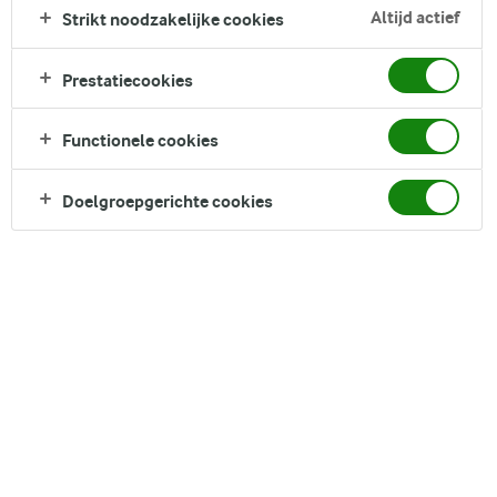
met knapperige tortillapuntjes en toppings van limoen,
Altijd actief
Strikt noodzakelijke cookies
avocado, rijst, crème fraîche, chilipeper en koriander.
Prestatiecookies
Direct in je mandje bij:
1
Functionele cookies
Doelgroepgerichte cookies
Ga naar het
originele
recept
DELEN
Ingrediënten