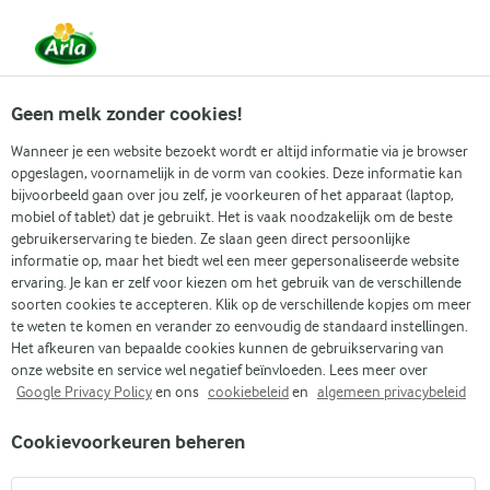
Vanaf 1 juni zijn DMK Group en Arla Foods
gefuseerd.
Lees het persbericht.
Geen melk zonder cookies!
Wanneer je een website bezoekt wordt er altijd informatie via je browser
opgeslagen, voornamelijk in de vorm van cookies. Deze informatie kan
Zoek categorie
bijvoorbeeld gaan over jou zelf, je voorkeuren of het apparaat (laptop,
mobiel of tablet) dat je gebruikt. Het is vaak noodzakelijk om de beste
gebruikerservaring te bieden. Ze slaan geen direct persoonlijke
Zoek zoektermen in te voeren
informatie op, maar het biedt wel een meer gepersonaliseerde website
Arla
Recepten
Chili sin carne
ervaring. Je kan er zelf voor kiezen om het gebruik van de verschillende
soorten cookies te accepteren. Klik op de verschillende kopjes om meer
Chili sin carne
te weten te komen en verander zo eenvoudig de standaard instellingen.
Het afkeuren van bepaalde cookies kunnen de gebruikservaring van
30 MIN.
(0)
onze website en service wel negatief beïnvloeden. Lees meer over
Google Privacy Policy
en ons
cookiebeleid
en
algemeen privacybeleid
Proef de Tex-Mex-keuken met deze smaakvolle chili sin
Cookievoorkeuren beheren
carne! Rode kidneybonen, warme specerijen en een vleugje
pure chocolade maken dit gerecht echt bijzonder. Lekker