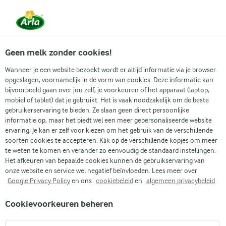
Vanaf 1 juni zijn DMK Group en Arla Foods
gefuseerd.
Lees het persbericht.
Geen melk zonder cookies!
Wanneer je een website bezoekt wordt er altijd informatie via je browser
opgeslagen, voornamelijk in de vorm van cookies. Deze informatie kan
Zoek categorie
bijvoorbeeld gaan over jou zelf, je voorkeuren of het apparaat (laptop,
mobiel of tablet) dat je gebruikt. Het is vaak noodzakelijk om de beste
gebruikerservaring te bieden. Ze slaan geen direct persoonlijke
Zoek zoektermen in te voeren
informatie op, maar het biedt wel een meer gepersonaliseerde website
Arla
Recepten
Patatas bravas
ervaring. Je kan er zelf voor kiezen om het gebruik van de verschillende
soorten cookies te accepteren. Klik op de verschillende kopjes om meer
Patatas bravas
te weten te komen en verander zo eenvoudig de standaard instellingen.
Het afkeuren van bepaalde cookies kunnen de gebruikservaring van
(1)
onze website en service wel negatief beïnvloeden. Lees meer over
Google Privacy Policy
en ons
cookiebeleid
en
algemeen privacybeleid
Ervaar de smaak van Spanje met ons recept voor patatas
Cookievoorkeuren beheren
bravas, een favoriete tapas met knapperige aardappelen
getopt met pittige tomatensaus. Deze gouden aardappelen