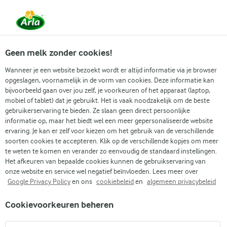
Vanaf 1 juni zijn DMK Group en Arla Foods
gefuseerd.
Lees het persbericht.
Geen melk zonder cookies!
Wanneer je een website bezoekt wordt er altijd informatie via je browser
opgeslagen, voornamelijk in de vorm van cookies. Deze informatie kan
Zoek categorie
bijvoorbeeld gaan over jou zelf, je voorkeuren of het apparaat (laptop,
mobiel of tablet) dat je gebruikt. Het is vaak noodzakelijk om de beste
gebruikerservaring te bieden. Ze slaan geen direct persoonlijke
Zoek zoektermen in te voeren
informatie op, maar het biedt wel een meer gepersonaliseerde website
Arla
Recepten
Chocolade Bananen Smoothie
ervaring. Je kan er zelf voor kiezen om het gebruik van de verschillende
soorten cookies te accepteren. Klik op de verschillende kopjes om meer
Chocolade Bananen
te weten te komen en verander zo eenvoudig de standaard instellingen.
Smoothie
Het afkeuren van bepaalde cookies kunnen de gebruikservaring van
onze website en service wel negatief beïnvloeden. Lees meer over
Google Privacy Policy
en ons
cookiebeleid
en
algemeen privacybeleid
10 MIN.
(1)
Cookievoorkeuren beheren
Onze eenvoudige chocolade bananen smoothie combineert
de verwennerij van chocolade met de natuurlijke zoetheid