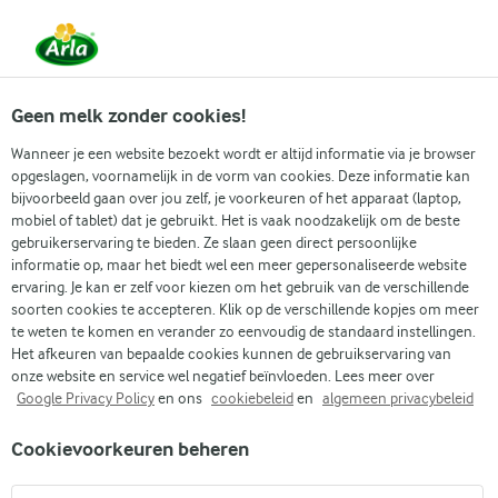
Vanaf 1 juni zijn DMK Group en Arla Foods
gefuseerd.
Lees het persbericht.
Geen melk zonder cookies!
Wanneer je een website bezoekt wordt er altijd informatie via je browser
opgeslagen, voornamelijk in de vorm van cookies. Deze informatie kan
Zoek categorie
bijvoorbeeld gaan over jou zelf, je voorkeuren of het apparaat (laptop,
mobiel of tablet) dat je gebruikt. Het is vaak noodzakelijk om de beste
gebruikerservaring te bieden. Ze slaan geen direct persoonlijke
Zoek zoektermen in te voeren
informatie op, maar het biedt wel een meer gepersonaliseerde website
Arla
Recepten
Chocoladebotercrème
ervaring. Je kan er zelf voor kiezen om het gebruik van de verschillende
soorten cookies te accepteren. Klik op de verschillende kopjes om meer
Nieuw
te weten te komen en verander zo eenvoudig de standaard instellingen.
Chocoladebotercrème
Het afkeuren van bepaalde cookies kunnen de gebruikservaring van
onze website en service wel negatief beïnvloeden. Lees meer over
Google Privacy Policy
en ons
cookiebeleid
en
algemeen privacybeleid
10 MIN.
(1)
Cookievoorkeuren beheren
Maak je volgende bakproject nog specialer met onze
decadente chocoladebotercrème. Deze vindt de perfecte