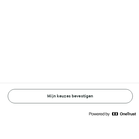
Volg ons op
© Arla Foods amba 2026
Reopen cookie popup
Algemeen Privacybeleid
Standaard Gebruiksvoorwaarden
Mijn keuzes bevestigen
BEREIDINGSWIJZE
INGREDIËNTEN
Cookieverklaring
Betaal verklaring
10 MIN.
Nieuw