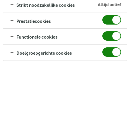
Altijd actief
Strikt noodzakelijke cookies
Direct in je mandje bij:
Prestatiecookies
Functionele cookies
Doelgroepgerichte cookies
DELEN
Ingrediënten
10 stuks