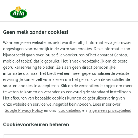
Vanaf 1 juni zijn DMK Group en Arla Foods
gefuseerd.
Lees het persbericht.
Geen melk zonder cookies!
Wanneer je een website bezoekt wordt er altijd informatie via je browser
opgeslagen, voornamelijk in de vorm van cookies. Deze informatie kan
Zoek categorie
bijvoorbeeld gaan over jou zelf, je voorkeuren of het apparaat (laptop,
mobiel of tablet) dat je gebruikt. Het is vaak noodzakelijk om de beste
gebruikerservaring te bieden. Ze slaan geen direct persoonlijke
Zoek zoektermen in te voeren
informatie op, maar het biedt wel een meer gepersonaliseerde website
Arla
Recepten
Citroencake
ervaring. Je kan er zelf voor kiezen om het gebruik van de verschillende
soorten cookies te accepteren. Klik op de verschillende kopjes om meer
Citroencake
te weten te komen en verander zo eenvoudig de standaard instellingen.
Het afkeuren van bepaalde cookies kunnen de gebruikservaring van
(1)
onze website en service wel negatief beïnvloeden. Lees meer over
Google Privacy Policy
en ons
cookiebeleid
en
algemeen privacybeleid
Heerlijke citroencake met kwark, waardoor deze cake heerlijk
Cookievoorkeuren beheren
smeuïg is. En geserveerd met wat lemon curd is hij perfect bij
de koffie of als dessert.