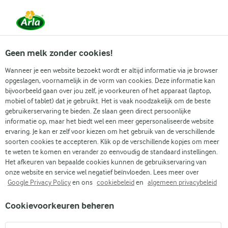
Vanaf 1 juni zijn DMK Group en Arla Foods
gefuseerd.
Lees het persbericht.
Geen melk zonder cookies!
Wanneer je een website bezoekt wordt er altijd informatie via je browser
opgeslagen, voornamelijk in de vorm van cookies. Deze informatie kan
Zoek categorie
bijvoorbeeld gaan over jou zelf, je voorkeuren of het apparaat (laptop,
mobiel of tablet) dat je gebruikt. Het is vaak noodzakelijk om de beste
gebruikerservaring te bieden. Ze slaan geen direct persoonlijke
Zoek zoektermen in te voeren
informatie op, maar het biedt wel een meer gepersonaliseerde website
Arla
Recepten
Clubsandwich
ervaring. Je kan er zelf voor kiezen om het gebruik van de verschillende
soorten cookies te accepteren. Klik op de verschillende kopjes om meer
Clubsandwich
te weten te komen en verander zo eenvoudig de standaard instellingen.
Het afkeuren van bepaalde cookies kunnen de gebruikservaring van
30 MIN.
(0)
onze website en service wel negatief beïnvloeden. Lees meer over
Google Privacy Policy
en ons
cookiebeleid
en
algemeen privacybeleid
De clubsandwich is een heerlijke Amerikaanse klassieker die
Cookievoorkeuren beheren
je in pubs, restaurants en delicatessenzaken over de hele
wereld vindt. Deze versie is gemaakt met vers gekookte