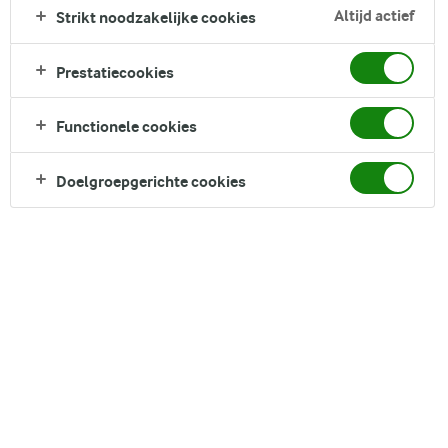
kipfilet, spek en zure room.
Altijd actief
Strikt noodzakelijke cookies
Direct in je mandje bij:
Prestatiecookies
1
Functionele cookies
Doelgroepgerichte cookies
DELEN
Ingrediënten
4 porties