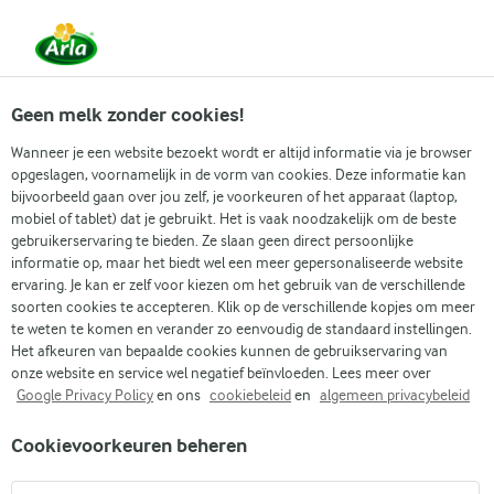
Vanaf 1 juni zijn DMK Group en Arla Foods
gefuseerd.
Lees het persbericht.
Geen melk zonder cookies!
Wanneer je een website bezoekt wordt er altijd informatie via je browser
opgeslagen, voornamelijk in de vorm van cookies. Deze informatie kan
Zoek categorie
bijvoorbeeld gaan over jou zelf, je voorkeuren of het apparaat (laptop,
mobiel of tablet) dat je gebruikt. Het is vaak noodzakelijk om de beste
gebruikerservaring te bieden. Ze slaan geen direct persoonlijke
Zoek zoektermen in te voeren
informatie op, maar het biedt wel een meer gepersonaliseerde website
Arla
Recepten
Cottage cheese bowl
ervaring. Je kan er zelf voor kiezen om het gebruik van de verschillende
soorten cookies te accepteren. Klik op de verschillende kopjes om meer
Cottage cheese bowl
te weten te komen en verander zo eenvoudig de standaard instellingen.
Het afkeuren van bepaalde cookies kunnen de gebruikservaring van
15 MIN.
(1)
onze website en service wel negatief beïnvloeden. Lees meer over
Google Privacy Policy
en ons
cookiebeleid
en
algemeen privacybeleid
Klinkt er iets beter dan een cottage cheese bowl waarin
Cookievoorkeuren beheren
romige skyr en vers fruit worden gecombineerd? Dit recept
biedt een vullend ontbijt met een friszure