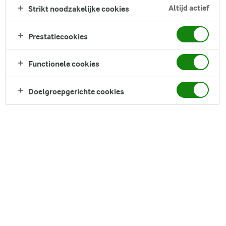
frambozencompote voor een smaakvolle twist en een
Altijd actief
Strikt noodzakelijke cookies
prachtige presentatie. De bowl wordt afgetopt met
amandelen, chiazaad, havermout, plakjes banaan, bessen en
Prestatiecookies
dunne plakjes appel.
Functionele cookies
DELEN
Doelgroepgerichte cookies
Ingrediënten
4 Serving