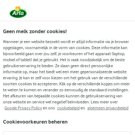
Vanaf 1 juni zijn DMK Group en Arla Foods
gefuseerd.
Lees het persbericht.
Geen melk zonder cookies!
Wanneer je een website bezoekt wordt er altijd informatie via je browser
opgeslagen, voornamelijk in de vorm van cookies. Deze informatie kan
Zoek categorie
bijvoorbeeld gaan over jou zelf, je voorkeuren of het apparaat (laptop,
mobiel of tablet) dat je gebruikt. Het is vaak noodzakelijk om de beste
gebruikerservaring te bieden. Ze slaan geen direct persoonlijke
Zoek zoektermen in te voeren
informatie op, maar het biedt wel een meer gepersonaliseerde website
Arla
Recepten
Cottage cheese dessert met frambozen
ervaring. Je kan er zelf voor kiezen om het gebruik van de verschillende
soorten cookies te accepteren. Klik op de verschillende kopjes om meer
Cottage cheese dessert
te weten te komen en verander zo eenvoudig de standaard instellingen.
met frambozen
Het afkeuren van bepaalde cookies kunnen de gebruikservaring van
onze website en service wel negatief beïnvloeden. Lees meer over
Google Privacy Policy
en ons
cookiebeleid
en
algemeen privacybeleid
Kooktijd 1 u 35 min.
(0)
•
Cookievoorkeuren beheren
Ontdek een fris en romig dessert met cottage cheese, waar
zachte texturen samenkomen met fruitige smaken. De