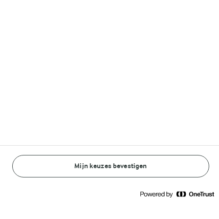
Volg ons op
© Arla Foods amba 2026
Reopen cookie popup
Algemeen Privacybeleid
Standaard Gebruiksvoorwaarden
Mijn keuzes bevestigen
BEREIDINGSWIJZE
INGREDIËNTEN
Cookieverklaring
Betaal verklaring