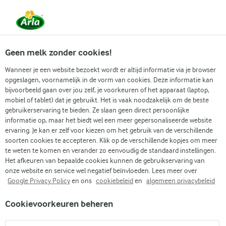
Vanaf 1 juni zijn DMK Group en Arla Foods
gefuseerd.
Lees het persbericht.
Geen melk zonder cookies!
Wanneer je een website bezoekt wordt er altijd informatie via je browser
opgeslagen, voornamelijk in de vorm van cookies. Deze informatie kan
Zoek categorie
bijvoorbeeld gaan over jou zelf, je voorkeuren of het apparaat (laptop,
mobiel of tablet) dat je gebruikt. Het is vaak noodzakelijk om de beste
gebruikerservaring te bieden. Ze slaan geen direct persoonlijke
Zoek zoektermen in te voeren
informatie op, maar het biedt wel een meer gepersonaliseerde website
Arla
Recepten
Courgette pastasalade
ervaring. Je kan er zelf voor kiezen om het gebruik van de verschillende
soorten cookies te accepteren. Klik op de verschillende kopjes om meer
Courgette pastasalade
te weten te komen en verander zo eenvoudig de standaard instellingen.
Het afkeuren van bepaalde cookies kunnen de gebruikservaring van
30 MIN.
(0)
onze website en service wel negatief beïnvloeden. Lees meer over
Google Privacy Policy
en ons
cookiebeleid
en
algemeen privacybeleid
Geniet van de mix van frisse smaken en gegrilde groene
Cookievoorkeuren beheren
groenten in deze courgette pastasalade. Malse plakjes
courgette en knapperige groene asperges worden