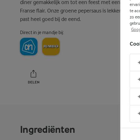
diner gemakkelijk om tot een feest met een verfijnd
ervar
Franse flair. Onze groene pepersaus is lekker, peperi
te ac
zo ee
past heel goed bij de eend.
gebru
Goog
Direct in je mandje bij:
Coo
DELEN
PRINT
Ingrediënten