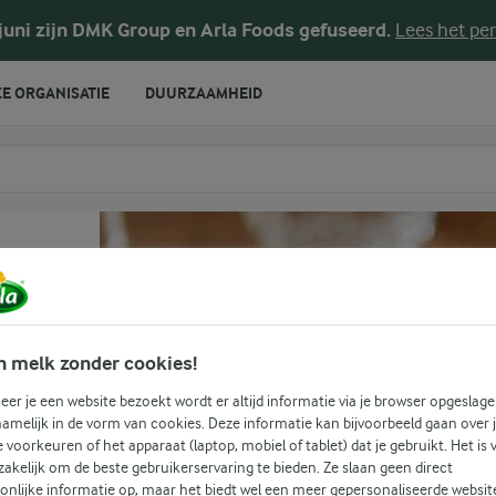
 juni zijn DMK Group en Arla Foods gefuseerd.
Lees het per
E ORGANISATIE
DUURZAAMHEID
te voeren
n melk zonder cookies!
er je een website bezoekt wordt er altijd informatie via je browser opgeslage
amelijk in de vorm van cookies. Deze informatie kan bijvoorbeeld gaan over 
(1)
je voorkeuren of het apparaat (laptop, mobiel of tablet) dat je gebruikt. Het is 
akelijk om de beste gebruikerservaring te bieden. Ze slaan geen direct
onlijke informatie op, maar het biedt wel een meer gepersonaliseerde websit