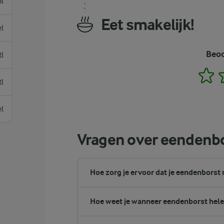
l
Eet smakelijk!
el
Beoo
tl
1
tl
el
Vragen over eendenb
Hoe zorg je ervoor dat je eendenborst 
Hoe weet je wanneer eendenborst hele