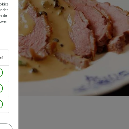
ookies
ander
n de
 over
ef