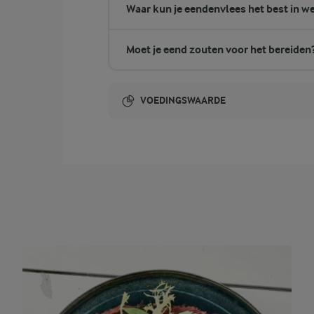
Waar kun je eendenvlees het best in w
Moet je eend zouten voor het bereiden
VOEDINGSWAARDE
Energie-inhoud:
0,1 gram vezels
vezels
131,7 gram eiwit
eiwit
105,3 gram vet
vet
14,4 gram koolhydraten
koolhydraten