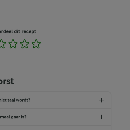
rdeel dit recept
2
3
4
5
orst
niet taai wordt?
maal gaar is?