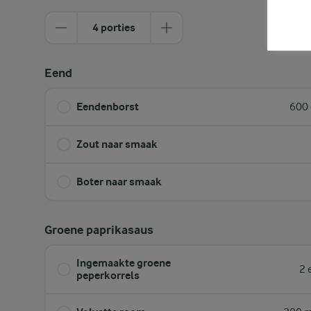
4 porties
Eend
Eendenborst
600 
Zout naar smaak
Boter naar smaak
Groene paprikasaus
Ingemaakte groene
2 
peperkorrels