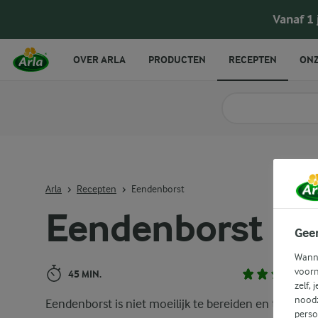
Eendenborst
Vanaf 1
OVER ARLA
PRODUCTEN
RECEPTEN
ONZ
Zoek categorie
Zoek zoektermen in 
Arla
Recepten
Eendenborst
Eendenborst
Gee
Wanne
voorn
45 MIN.
zelf, 
noodz
Eendenborst is niet moeilijk te bereiden en tovert je
perso