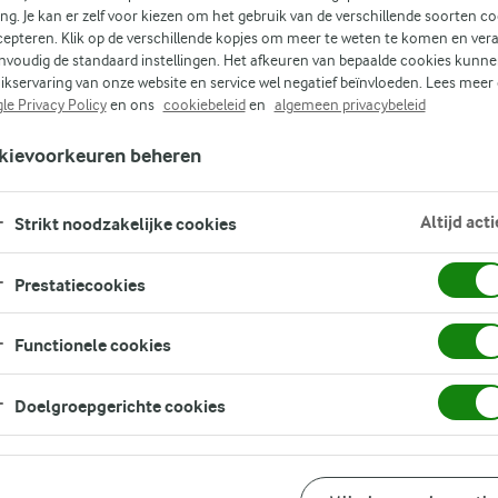
e
ing. Je kan er zelf voor kiezen om het gebruik van de verschillende soorten c
g en
cepteren. Klik op de verschillende kopjes om meer te weten te komen en ver
nvoudig de standaard instellingen. Het afkeuren van bepaalde cookies kunne
ikservaring van onze website en service wel negatief beïnvloeden. Lees meer
le Privacy Policy
en ons
cookiebeleid
en
algemeen privacybeleid
kievoorkeuren beheren
Altijd acti
Strikt noodzakelijke cookies
Prestatiecookies
Functionele cookies
Doelgroepgerichte cookies
Bereidingswijze