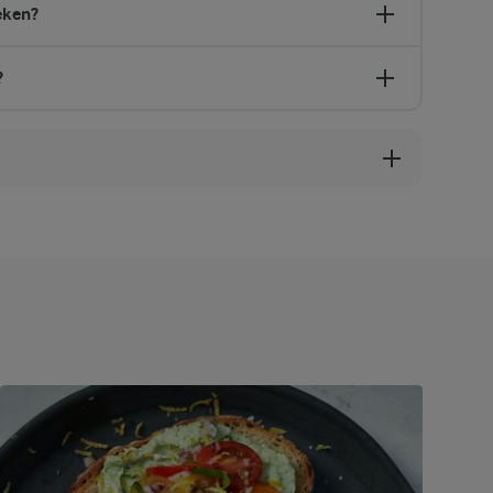
eken?
?