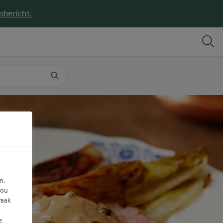
sbericht.
DELEN
PRINT
n,
jou
vaak
e