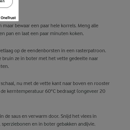
gen
 °C.
n maar bewaar een paar hele korrels. Meng alle
een pan en laat een paar minuten koken.
etlaag op de eendenborsten in een rasterpatroon.
 bruin ze in boter met het vette gedeelte naar
ten.
schaal, nu met de vette kant naar boven en rooster
t de kerntemperatuur 60°C bedraagt (ongeveer 20
in de saus en verwarm door. Snijd het vlees in
, sperziebonen en in boter gebakken andijvie.