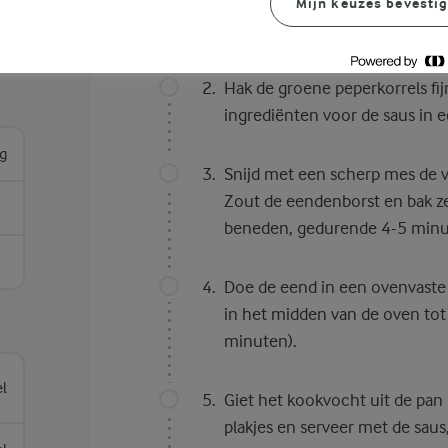
Mijn keuzes bevesti
Verwarm de oven voor op 175
Hak de groene peperkorrels fij
ingrediënten voor de saus in 
g
Snijd met een scherp mes de v
Zout de eendenborst en bak ze
beneden, gedurende 4-5 minu
Doe de eend in een ovenvaste 
in het midden van de oven to
minuten).
el
Giet het kookvocht uit de pan 
plakjes en serveer met de saus