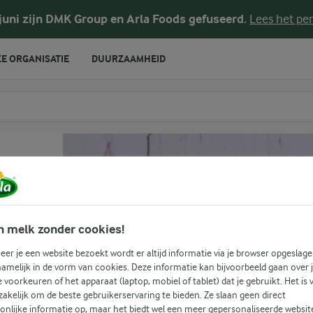
 juni zijn DMK Group en Arla Foods gefuseerd.
Lees het per
E ORGANISATIE
DUURZAAMHEID
te voeren
n melk zonder cookies!
er je een website bezoekt wordt er altijd informatie via je browser opgeslage
amelijk in de vorm van cookies. Deze informatie kan bijvoorbeeld gaan over 
je voorkeuren of het apparaat (laptop, mobiel of tablet) dat je gebruikt. Het is 
akelijk om de beste gebruikerservaring te bieden. Ze slaan geen direct
onlijke informatie op, maar het biedt wel een meer gepersonaliseerde websit
(0)