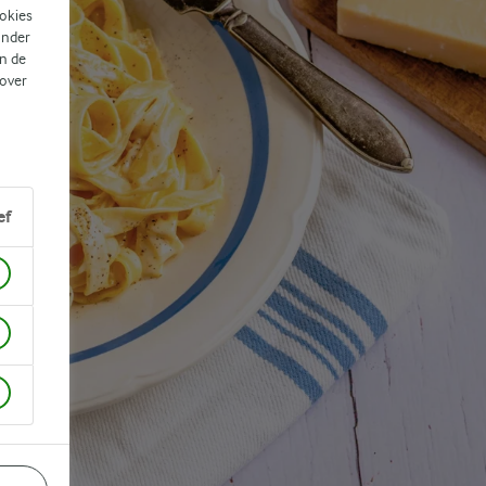
ookies
ander
n de
 over
ef