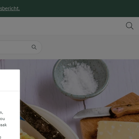
sbericht.
DELEN
PRINT
n,
jou
vaak
e