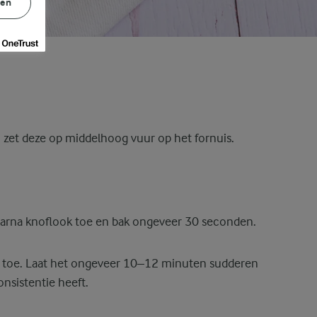
gen
zet deze op middelhoog vuur op het fornuis.
aarna knoflook toe en bak ongeveer 30 seconden.
 toe. Laat het ongeveer 10–12 minuten sudderen
nsistentie heeft.