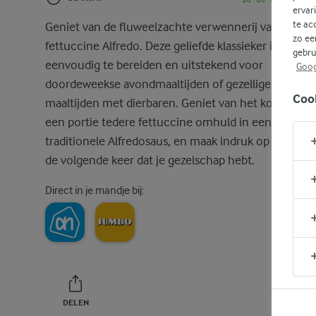
ervar
te ac
Geniet van de fluweelzachte verwennerij van
zo ee
fettuccine Alfredo. Deze geliefde klassieker is
gebru
eenvoudig te bereiden en uitstekend voor
Goog
doordeweekse avondmaaltijden of gezellige troostri
Coo
maaltijden met dierbaren. Geniet van het koken van
een portie tedere fettuccine omhuld in een
traditionele Alfredosaus, en maak indruk op je gaste
de volgende keer dat je gezelschap hebt.
Direct in je mandje bij:
DELEN
PRINT