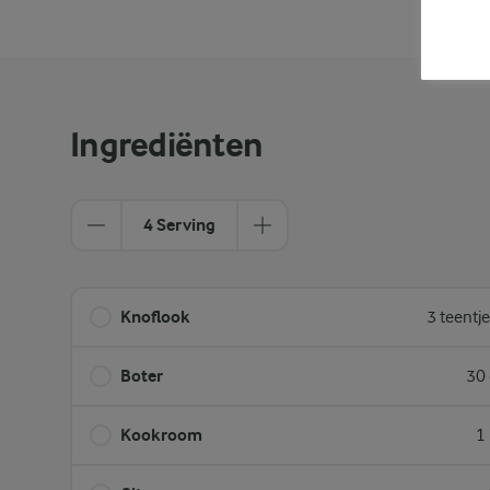
Ingrediënten
4 Serving
Knoflook
3 teentj
Boter
30 
Kookroom
1