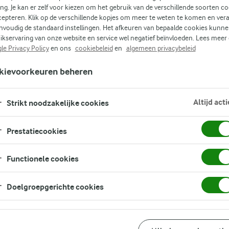
ing. Je kan er zelf voor kiezen om het gebruik van de verschillende soorten c
cepteren. Klik op de verschillende kopjes om meer te weten te komen en ver
nvoudig de standaard instellingen. Het afkeuren van bepaalde cookies kunne
ikservaring van onze website en service wel negatief beïnvloeden. Lees meer
le Privacy Policy
en ons
cookiebeleid
en
algemeen privacybeleid
jke
kievoorkeuren beheren
Altijd acti
n
Strikt noodzakelijke cookies
Prestatiecookies
Functionele cookies
Doelgroepgerichte cookies