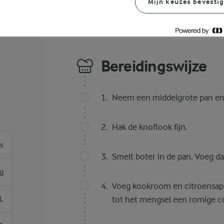
Mijn keuzes bevesti
Bereidingswijze
Neem een middelgrote pan en 
Hak de knoflook fijn.
es
Smelt boter in de pan. Voeg d
g
Voeg kookroom en citroensap
 L
tot het mengsel een romige co