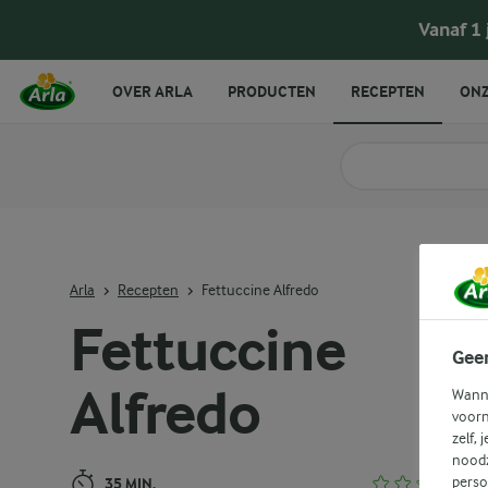
Fettuccine Alfredo
Vanaf 1
OVER ARLA
PRODUCTEN
RECEPTEN
ONZ
Zoek categorie
Zoek zoektermen in 
Arla
Recepten
Fettuccine Alfredo
Fettuccine
Gee
Alfredo
Wanne
voorn
zelf, 
noodz
perso
35 MIN.