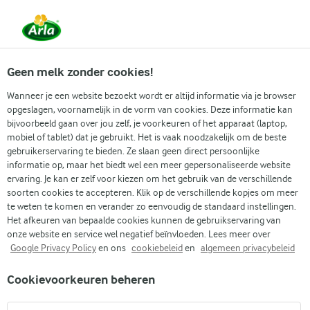
Vanaf 1 juni zijn DMK Group en Arla Foods
gefuseerd.
Lees het persbericht.
Geen melk zonder cookies!
Wanneer je een website bezoekt wordt er altijd informatie via je browser
opgeslagen, voornamelijk in de vorm van cookies. Deze informatie kan
Zoek categorie
bijvoorbeeld gaan over jou zelf, je voorkeuren of het apparaat (laptop,
mobiel of tablet) dat je gebruikt. Het is vaak noodzakelijk om de beste
gebruikerservaring te bieden. Ze slaan geen direct persoonlijke
Zoek zoektermen in te voeren
informatie op, maar het biedt wel een meer gepersonaliseerde website
Arla
Recepten
Gebakken aardappelen met bieslookdressing
ervaring. Je kan er zelf voor kiezen om het gebruik van de verschillende
soorten cookies te accepteren. Klik op de verschillende kopjes om meer
Gebakken aardappelen met
te weten te komen en verander zo eenvoudig de standaard instellingen.
bieslookdressing
Het afkeuren van bepaalde cookies kunnen de gebruikservaring van
onze website en service wel negatief beïnvloeden. Lees meer over
Google Privacy Policy
en ons
cookiebeleid
en
algemeen privacybeleid
(0)
Cookievoorkeuren beheren
Gebakken aardappelen met bieslookdressing is een heerlijk
vegetarisch gerecht dat goed smaakt en voldoening geeft.