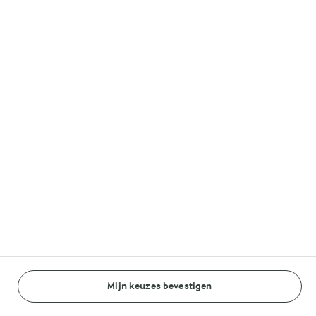
Lurpak®
Volg ons op
© Arla Foods amba 2026
Reopen cookie popup
Algemeen Privacybeleid
Standaard Gebruiksvoorwaarden
Mijn keuzes bevestigen
BEREIDINGSWIJZE
INGREDIËNTEN
Cookieverklaring