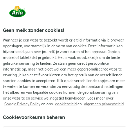
Vanaf 1 juni zijn DMK Group en Arla Foods
gefuseerd.
Lees het persbericht.
Geen melk zonder cookies!
Wanneer je een website bezoekt wordt er altijd informatie via je browser
opgeslagen, voornamelijk in de vorm van cookies. Deze informatie kan
Zoek categorie
bijvoorbeeld gaan over jou zelf, je voorkeuren of het apparaat (laptop,
mobiel of tablet) dat je gebruikt. Het is vaak noodzakelijk om de beste
gebruikerservaring te bieden. Ze slaan geen direct persoonlijke
Zoek zoektermen in te voeren
informatie op, maar het biedt wel een meer gepersonaliseerde website
Arla
Recepten
Gebakken macaroni met kaas
ervaring. Je kan er zelf voor kiezen om het gebruik van de verschillende
soorten cookies te accepteren. Klik op de verschillende kopjes om meer
Gebakken macaroni met
te weten te komen en verander zo eenvoudig de standaard instellingen.
kaas
Het afkeuren van bepaalde cookies kunnen de gebruikservaring van
onze website en service wel negatief beïnvloeden. Lees meer over
Google Privacy Policy
en ons
cookiebeleid
en
algemeen privacybeleid
25 MIN.
(2)
Cookievoorkeuren beheren
Zelfgemaakte gebakken macaroni met kaas combineert het
genot van zachte pasta met een mix van gesmolten kazen.