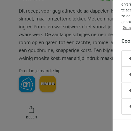
ervar
te ac
Dit recept voor gegratineerde aardappelen is super
zo ee
simpel, maar ontzettend lekker. Met een handvol
gebru
ingrediënten en wat snijwerk doet vooral je oven he
Goog
zware werk. De aardappelschijfjes nemen de gekruid
Coo
room op en garen tot een zachte, romige laag onde
een goudbruine, knapperige korst. Een bijgerecht da
weinig moeite kost, maar altijd indruk maakt!
Direct in je mandje bij:
DELEN
PRINT