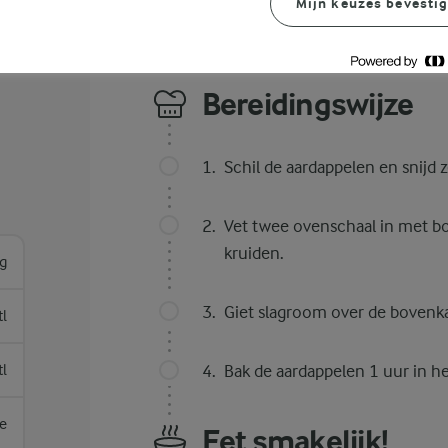
Mijn keuzes bevesti
Bereidingswijze
Schil de aardappelen en snijd z
Vet twee ovenschaal in met bo
kruiden.
g
Giet slagroom over de bovenk
tl
tl
Bak de aardappelen 1 uur in h
je
Eet smakelijk!