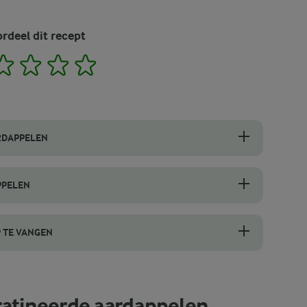
rdeel dit recept
2
3
4
5
RDAPPELEN
 om dunne, gelijkmatige plakjes te snijden en zorgt ervoor dat de aa
PPELEN
 ze aan de lucht worden blootgesteld. Door ze direct na het snijden i
 TE VANGEN
, waardoor er vlekken ontstaan die op de ovenvloer inbranden. Pla
ratineerde aardappelen