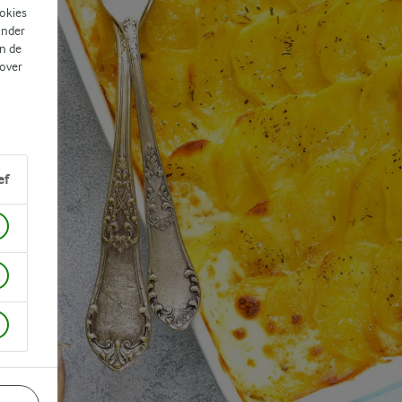
ookies
ander
n de
 over
ef