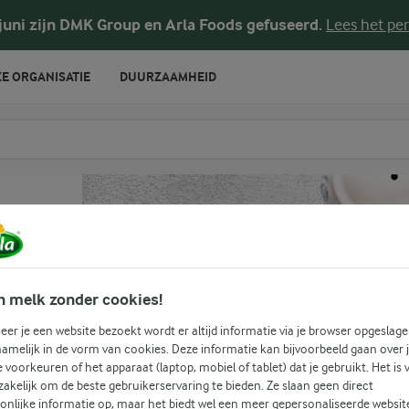
 juni zijn DMK Group en Arla Foods gefuseerd.
Lees het per
E ORGANISATIE
DUURZAAMHEID
te voeren
n melk zonder cookies!
er je een website bezoekt wordt er altijd informatie via je browser opgeslage
amelijk in de vorm van cookies. Deze informatie kan bijvoorbeeld gaan over 
je voorkeuren of het apparaat (laptop, mobiel of tablet) dat je gebruikt. Het is 
akelijk om de beste gebruikerservaring te bieden. Ze slaan geen direct
onlijke informatie op, maar het biedt wel een meer gepersonaliseerde websit
(0)