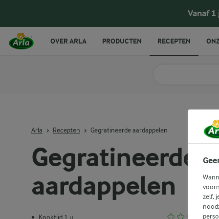
Vanaf 1
OVER ARLA
PRODUCTEN
RECEPTEN
ONZ
Zoek categorie
Zoek zoektermen in 
Arla
Recepten
Gegratineerde aardappelen
Gegratineerde
Gee
aardappelen
Wanne
voorn
zelf, 
noodz
perso
Kooktijd 1 u
•