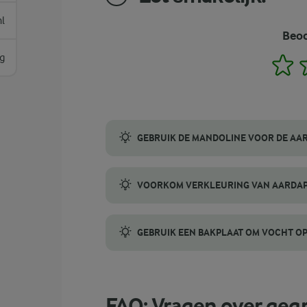
l
Beoo
g
1
GEBRUIK DE MANDOLINE VOOR DE AA
Een mandoline is de gemakkelijkste manier
VOORKOM VERKLEURING VAN AARDA
Aardappelschijfjes kunnen bruin worden als
GEBRUIK EEN BAKPLAAT OM VOCHT OP
De room kan tijdens het bakken overkoken
FAQ: Vragen over geg