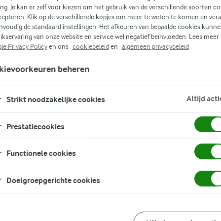
ing. Je kan er zelf voor kiezen om het gebruik van de verschillende soorten c
cepteren. Klik op de verschillende kopjes om meer te weten te komen en ver
nvoudig de standaard instellingen. Het afkeuren van bepaalde cookies kunne
ikservaring van onze website en service wel negatief beïnvloeden. Lees meer
t
le Privacy Policy
en ons
cookiebeleid
en
algemeen privacybeleid
e
kievoorkeuren beheren
r
t
Altijd acti
Strikt noodzakelijke cookies
Prestatiecookies
Functionele cookies
Doelgroepgerichte cookies