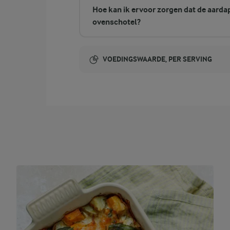
Hoe kan ik ervoor zorgen dat de aarda
ovenschotel?
VOEDINGSWAARDE, PER SERVING
Energie-inhoud:
277 Kcal
4,8 gram vezels
vezels
4,4 gram eiwit
eiwit
11,9 gram vet
vet
37,8 gram koolhydraten
koolhydraten