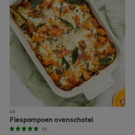
1 U
Flespompoen ovenschotel
(3)