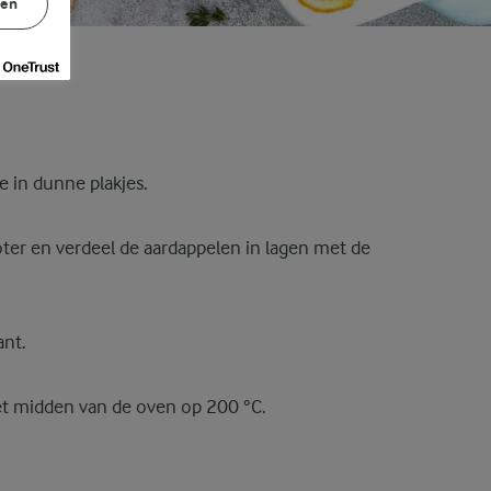
gen
e in dunne plakjes.
ter en verdeel de aardappelen in lagen met de
ant.
et midden van de oven op 200 °C.