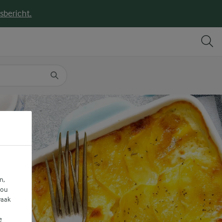
sbericht.
DELEN
PRINT
n,
jou
vaak
e