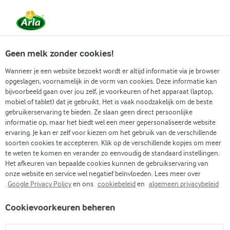
Vanaf 1 juni zijn DMK Group en Arla Foods
gefuseerd.
Lees het persbericht.
Geen melk zonder cookies!
Wanneer je een website bezoekt wordt er altijd informatie via je browser
opgeslagen, voornamelijk in de vorm van cookies. Deze informatie kan
Zoek categorie
bijvoorbeeld gaan over jou zelf, je voorkeuren of het apparaat (laptop,
mobiel of tablet) dat je gebruikt. Het is vaak noodzakelijk om de beste
gebruikerservaring te bieden. Ze slaan geen direct persoonlijke
Zoek zoektermen in te voeren
informatie op, maar het biedt wel een meer gepersonaliseerde website
Arla
Recepten
Gekruide pompoensoep
ervaring. Je kan er zelf voor kiezen om het gebruik van de verschillende
soorten cookies te accepteren. Klik op de verschillende kopjes om meer
Gekruide pompoensoep
te weten te komen en verander zo eenvoudig de standaard instellingen.
Het afkeuren van bepaalde cookies kunnen de gebruikservaring van
30 MIN.
(0)
onze website en service wel negatief beïnvloeden. Lees meer over
Google Privacy Policy
en ons
cookiebeleid
en
algemeen privacybeleid
Er is niets zo lekker als een warme kom gekruide
Cookievoorkeuren beheren
pompoensoep in de herfst. Deze soep is rijk en romig, met
verwarmende currykruiden. Het combineert de zoete smaak