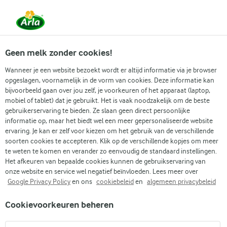
Vanaf 1 juni zijn DMK Group en Arla Foods
gefuseerd.
Lees het persbericht.
Geen melk zonder cookies!
Wanneer je een website bezoekt wordt er altijd informatie via je browser
opgeslagen, voornamelijk in de vorm van cookies. Deze informatie kan
Zoek categorie
bijvoorbeeld gaan over jou zelf, je voorkeuren of het apparaat (laptop,
mobiel of tablet) dat je gebruikt. Het is vaak noodzakelijk om de beste
gebruikerservaring te bieden. Ze slaan geen direct persoonlijke
Zoek zoektermen in te voeren
informatie op, maar het biedt wel een meer gepersonaliseerde website
Arla
Recepten
Geroosterde pompoensalade
ervaring. Je kan er zelf voor kiezen om het gebruik van de verschillende
soorten cookies te accepteren. Klik op de verschillende kopjes om meer
Geroosterde
te weten te komen en verander zo eenvoudig de standaard instellingen.
pompoensalade
Het afkeuren van bepaalde cookies kunnen de gebruikservaring van
onze website en service wel negatief beïnvloeden. Lees meer over
Google Privacy Policy
en ons
cookiebeleid
en
algemeen privacybeleid
45 MIN.
(1)
Cookievoorkeuren beheren
Deze geroosterde pompoensalade combineert de meest
verbazingwekkende smaken en texturen voor een frisse en