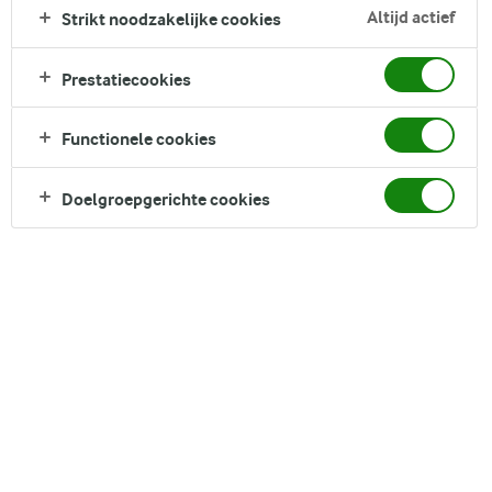
goudbruin en gesmolten is. De kleine broodjes met
Altijd actief
Strikt noodzakelijke cookies
ruitpatroon zien er decoratief uit op tafel en zijn
onweerstaanbaar voor zowel kinderen als volwassenen.
Prestatiecookies
Direct in je mandje bij:
Functionele cookies
Doelgroepgerichte cookies
DELEN
Ingrediënten
Recept voor 4 Serving porties