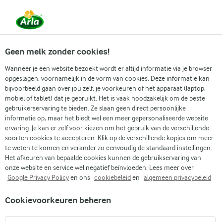
Vanaf 1 juni zijn DMK Group en Arla Foods
gefuseerd.
Lees het persbericht.
Geen melk zonder cookies!
Wanneer je een website bezoekt wordt er altijd informatie via je browser
opgeslagen, voornamelijk in de vorm van cookies. Deze informatie kan
Zoek categorie
bijvoorbeeld gaan over jou zelf, je voorkeuren of het apparaat (laptop,
mobiel of tablet) dat je gebruikt. Het is vaak noodzakelijk om de beste
gebruikerservaring te bieden. Ze slaan geen direct persoonlijke
Zoek zoektermen in te voeren
informatie op, maar het biedt wel een meer gepersonaliseerde website
Arla
Recepten
Gevuld brood
ervaring. Je kan er zelf voor kiezen om het gebruik van de verschillende
soorten cookies te accepteren. Klik op de verschillende kopjes om meer
Gevuld brood
te weten te komen en verander zo eenvoudig de standaard instellingen.
Het afkeuren van bepaalde cookies kunnen de gebruikservaring van
20 MIN.
(1)
onze website en service wel negatief beïnvloeden. Lees meer over
Google Privacy Policy
en ons
cookiebeleid
en
algemeen privacybeleid
Blaas nieuw leven in droog, oud of overgebleven brood met
Cookievoorkeuren beheren
dit heerlijke, kaasrijke gevulde broodrecept. Vul het brood
met knoflookboter, rozemarijn en kaas en bak het tot het