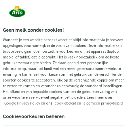
Vanaf 1 juni zijn DMK Group en Arla Foods
gefuseerd.
Lees het persbericht.
Geen melk zonder cookies!
Wanneer je een website bezoekt wordt er altijd informatie via je browser
opgeslagen, voornamelijk in de vorm van cookies. Deze informatie kan
Zoek categorie
bijvoorbeeld gaan over jou zelf, je voorkeuren of het apparaat (laptop,
mobiel of tablet) dat je gebruikt. Het is vaak noodzakelijk om de beste
gebruikerservaring te bieden. Ze slaan geen direct persoonlijke
Zoek zoektermen in te voeren
informatie op, maar het biedt wel een meer gepersonaliseerde website
Arla
Recepten
Granola repen
ervaring. Je kan er zelf voor kiezen om het gebruik van de verschillende
soorten cookies te accepteren. Klik op de verschillende kopjes om meer
Granola repen
te weten te komen en verander zo eenvoudig de standaard instellingen.
Het afkeuren van bepaalde cookies kunnen de gebruikservaring van
45 MIN.
(0)
onze website en service wel negatief beïnvloeden. Lees meer over
Google Privacy Policy
en ons
cookiebeleid
en
algemeen privacybeleid
Ontdek het plezier van snacken waar je je goed bij voelt met
Cookievoorkeuren beheren
onze zelfgemaakte granola repen, die een verscheidenheid
aan texturen en smaken combineren tot een verrukkelijke