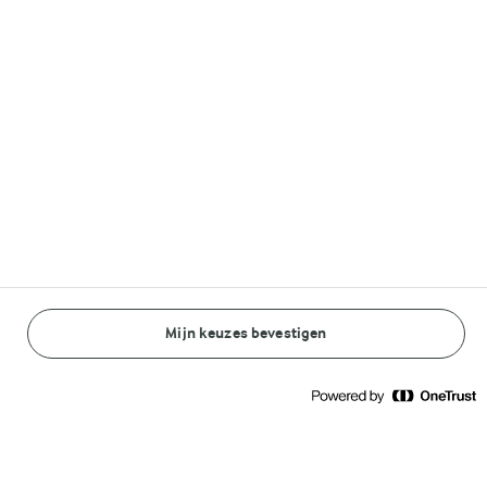
Volg ons op
© Arla Foods amba 2026
Reopen cookie popup
Algemeen Privacybeleid
Standaard Gebruiksvoorwaarden
Mijn keuzes bevestigen
BEREIDINGSWIJZE
INGREDIËNTEN
Cookieverklaring
Betaal verklaring
45 MIN.
Granola repen