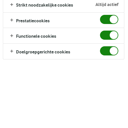
traktatie. Met zorg gemaakt, combineren deze repen haver,
Altijd actief
Strikt noodzakelijke cookies
noten en een vleugje honing voor natuurlijke zoetheid en
een bevredigende crunch. Of je nu van pure chocolade of
Prestatiecookies
gedroogd fruit houdt, dit recept verwelkomt jouw
persoonlijke touch. Dus, verwarm je oven en maak je klaar
Functionele cookies
om een snack te maken die zomaar je nieuwe favoriet kan
worden.
Doelgroepgerichte cookies
Direct in je mandje bij:
DELEN