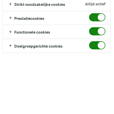
saus van peterselie, knoflook, citroenschil en gezouten
Altijd actief
Strikt noodzakelijke cookies
amandelen is een heerlijke manier om elke maaltijd fris te
maken. De levendige en kleurrijke topping is ongelooflijk snel
Prestatiecookies
te maken en is goed houdbaar, zodat je er de hele week van
kunt genieten bij veel verschillende gerechten.
Functionele cookies
Direct in je mandje bij:
Doelgroepgerichte cookies
DELEN
Ingrediënten