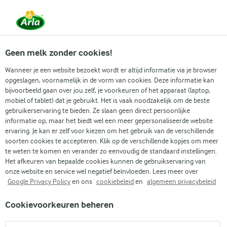
Vanaf 1 juni zijn DMK Group en Arla Foods
gefuseerd.
Lees het persbericht.
Geen melk zonder cookies!
Wanneer je een website bezoekt wordt er altijd informatie via je browser
opgeslagen, voornamelijk in de vorm van cookies. Deze informatie kan
Zoek categorie
bijvoorbeeld gaan over jou zelf, je voorkeuren of het apparaat (laptop,
mobiel of tablet) dat je gebruikt. Het is vaak noodzakelijk om de beste
gebruikerservaring te bieden. Ze slaan geen direct persoonlijke
Zoek zoektermen in te voeren
informatie op, maar het biedt wel een meer gepersonaliseerde website
Arla
Recepten
Gremolata
ervaring. Je kan er zelf voor kiezen om het gebruik van de verschillende
soorten cookies te accepteren. Klik op de verschillende kopjes om meer
Gremolata
te weten te komen en verander zo eenvoudig de standaard instellingen.
Het afkeuren van bepaalde cookies kunnen de gebruikservaring van
10 MIN.
(0)
onze website en service wel negatief beïnvloeden. Lees meer over
Google Privacy Policy
en ons
cookiebeleid
en
algemeen privacybeleid
Ben je op zoek naar een lekkere topping waarmee je
Cookievoorkeuren beheren
verschillende gerechten kunt opfleuren? Dan hoef je niet
verder te kijken dan dit recept voor gremolata. Deze kruidige