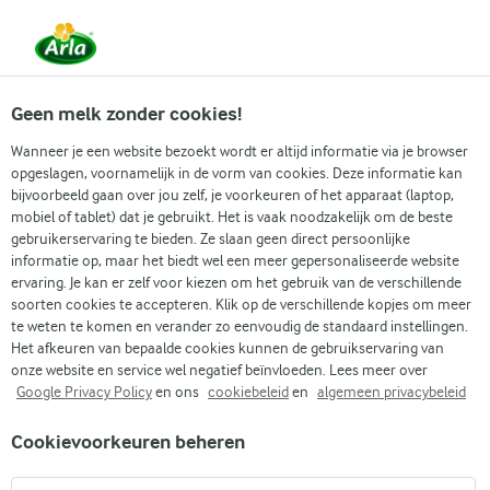
Vanaf 1 juni zijn DMK Group en Arla Foods
gefuseerd.
Lees het persbericht.
Geen melk zonder cookies!
Wanneer je een website bezoekt wordt er altijd informatie via je browser
opgeslagen, voornamelijk in de vorm van cookies. Deze informatie kan
Zoek categorie
bijvoorbeeld gaan over jou zelf, je voorkeuren of het apparaat (laptop,
mobiel of tablet) dat je gebruikt. Het is vaak noodzakelijk om de beste
gebruikerservaring te bieden. Ze slaan geen direct persoonlijke
Zoek zoektermen in te voeren
informatie op, maar het biedt wel een meer gepersonaliseerde website
Arla
Recepten
Gyros met tzatziki
ervaring. Je kan er zelf voor kiezen om het gebruik van de verschillende
soorten cookies te accepteren. Klik op de verschillende kopjes om meer
Gyros met tzatziki
te weten te komen en verander zo eenvoudig de standaard instellingen.
Het afkeuren van bepaalde cookies kunnen de gebruikservaring van
40 MIN.
(0)
onze website en service wel negatief beïnvloeden. Lees meer over
Google Privacy Policy
en ons
cookiebeleid
en
algemeen privacybeleid
Gyros is het Griekse equivalent van een kebab. Heerlijk,
Cookievoorkeuren beheren
gekruid vlees wordt opgerold in platbrood en gecombineerd
met tzatziki en andere verse mediterrane ingrediënten om