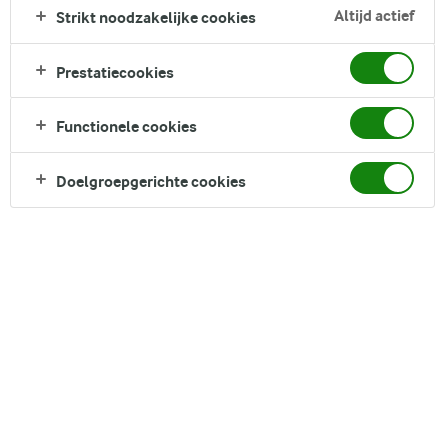
setje eetbare wiebeloogjes van marshmallow. Perfect voor
Altijd actief
Strikt noodzakelijke cookies
een griezelig leuke familiemiddag en gelukkig zijn ze ook nog
eens supersnel en eenvoudig te maken. Dus trommel de hele
Prestatiecookies
familie op en ga aan de slag
Functionele cookies
DELEN
Doelgroepgerichte cookies
Ingrediënten
12 stuks