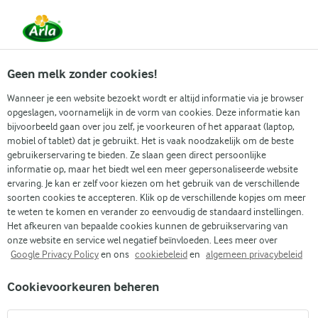
Vanaf 1 juni zijn DMK Group en Arla Foods
gefuseerd.
Lees het persbericht.
Geen melk zonder cookies!
Wanneer je een website bezoekt wordt er altijd informatie via je browser
opgeslagen, voornamelijk in de vorm van cookies. Deze informatie kan
Zoek categorie
bijvoorbeeld gaan over jou zelf, je voorkeuren of het apparaat (laptop,
mobiel of tablet) dat je gebruikt. Het is vaak noodzakelijk om de beste
gebruikerservaring te bieden. Ze slaan geen direct persoonlijke
Zoek zoektermen in te voeren
informatie op, maar het biedt wel een meer gepersonaliseerde website
Arla
Recepten
Halloween appels
ervaring. Je kan er zelf voor kiezen om het gebruik van de verschillende
soorten cookies te accepteren. Klik op de verschillende kopjes om meer
Halloween appels
te weten te komen en verander zo eenvoudig de standaard instellingen.
Het afkeuren van bepaalde cookies kunnen de gebruikservaring van
15 MIN.
(0)
onze website en service wel negatief beïnvloeden. Lees meer over
Google Privacy Policy
en ons
cookiebeleid
en
algemeen privacybeleid
Tover appels om in griezelige snacks met onze Halloween-
Cookievoorkeuren beheren
appelmonsterhapjes! De knapperige partjes appel worden
belegd met romige cottage cheese en afgemaakt met een