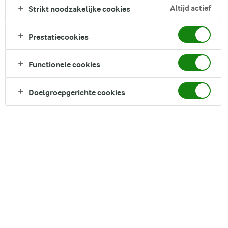
perfect samen te gaan met een sappige, hartige burger.
Altijd actief
Strikt noodzakelijke cookies
Combineer dat met verse toppings en een knapperig broodje,
en je hebt een perfecte hamburger. Dus steek de BBQ aan,
Prestatiecookies
verzamel je ingrediënten en maak je klaar voor een
sensationeel zomerfeest!
Functionele cookies
Direct in je mandje bij:
Doelgroepgerichte cookies
DELEN
Ingrediënten