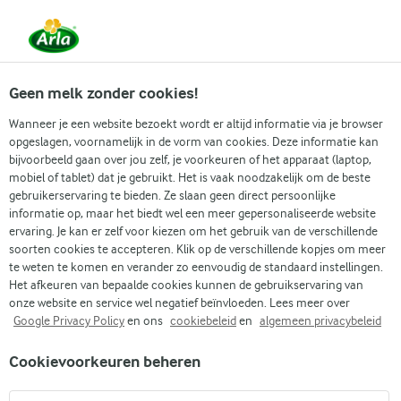
Vanaf 1 juni zijn DMK Group en Arla Foods
gefuseerd.
Lees het persbericht.
Geen melk zonder cookies!
Wanneer je een website bezoekt wordt er altijd informatie via je browser
opgeslagen, voornamelijk in de vorm van cookies. Deze informatie kan
Zoek categorie
bijvoorbeeld gaan over jou zelf, je voorkeuren of het apparaat (laptop,
mobiel of tablet) dat je gebruikt. Het is vaak noodzakelijk om de beste
gebruikerservaring te bieden. Ze slaan geen direct persoonlijke
Zoek zoektermen in te voeren
informatie op, maar het biedt wel een meer gepersonaliseerde website
Arla
Recepten
Hamburger met grillkaas
ervaring. Je kan er zelf voor kiezen om het gebruik van de verschillende
soorten cookies te accepteren. Klik op de verschillende kopjes om meer
Hamburger met grillkaas
te weten te komen en verander zo eenvoudig de standaard instellingen.
Het afkeuren van bepaalde cookies kunnen de gebruikservaring van
20 MIN.
(0)
onze website en service wel negatief beïnvloeden. Lees meer over
Google Privacy Policy
en ons
cookiebeleid
en
algemeen privacybeleid
Zin in de ultieme zomerse burger? Deze gegrilde kaasburgers
Cookievoorkeuren beheren
zitten boordevol smaak en zomerse vibes. De gegrilde kaas is
heerlijk zacht, een tikje zout en precies chewy genoeg om