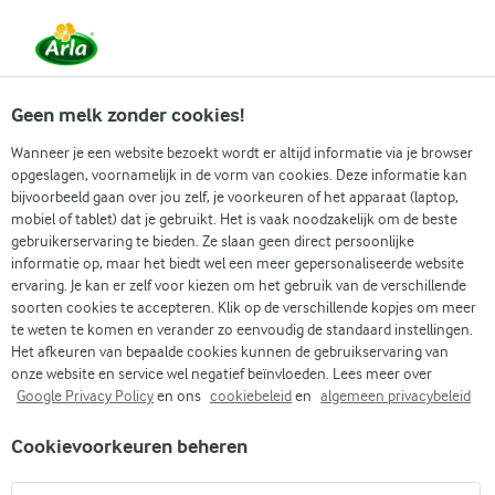
Vanaf 1 juni zijn DMK Group en Arla Foods
gefuseerd.
Lees het persbericht.
Geen melk zonder cookies!
Wanneer je een website bezoekt wordt er altijd informatie via je browser
opgeslagen, voornamelijk in de vorm van cookies. Deze informatie kan
Zoek categorie
bijvoorbeeld gaan over jou zelf, je voorkeuren of het apparaat (laptop,
mobiel of tablet) dat je gebruikt. Het is vaak noodzakelijk om de beste
gebruikerservaring te bieden. Ze slaan geen direct persoonlijke
Zoek zoektermen in te voeren
informatie op, maar het biedt wel een meer gepersonaliseerde website
Arla
Recepten
Hüttenkäse carbonara
ervaring. Je kan er zelf voor kiezen om het gebruik van de verschillende
soorten cookies te accepteren. Klik op de verschillende kopjes om meer
Hüttenkäse carbonara
te weten te komen en verander zo eenvoudig de standaard instellingen.
Het afkeuren van bepaalde cookies kunnen de gebruikservaring van
30 MIN.
(0)
onze website en service wel negatief beïnvloeden. Lees meer over
Google Privacy Policy
en ons
cookiebeleid
en
algemeen privacybeleid
Probeer ons recept voor een smakelijke Hüttenkäse
Cookievoorkeuren beheren
carbonara – een frisse variatie op het klassieke
carbonaragerecht. Het combineert hüttenkäse, groentestrips