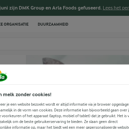
 juni zijn DMK Group en Arla Foods gefuseerd.
Lees het per
E ORGANISATIE
DUURZAAMHEID
te voeren
n melk zonder cookies!
er je een website bezoekt wordt er altijd informatie via je browser opgeslage
amelijk in de vorm van cookies. Deze informatie kan bijvoorbeeld gaan over 
je voorkeuren of het apparaat (laptop, mobiel of tablet) dat je gebruikt. Het is 
akelijk om de beste gebruikerservaring te bieden. Ze slaan geen direct
onlijke informatie op, maar het biedt wel een meer gepersonaliseerde websit
(0)