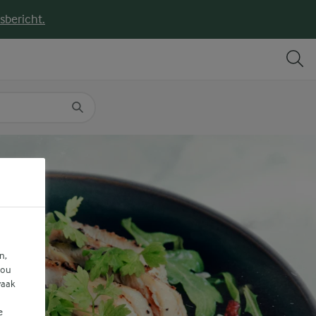
sbericht.
DELEN
PRINT
n,
jou
vaak
e