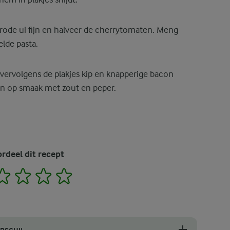
e rode ui fijn en halveer de cherrytomaten. Meng
lde pasta.
 vervolgens de plakjes kip en knapperige bacon
en op smaak met zout en peper.
rdeel dit recept
2
3
4
5