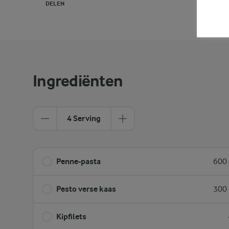
DELEN
PRINT
Ingrediënten
4 Serving
Penne-pasta
600 
Pesto verse kaas
300 
Kipfilets