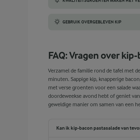
KWALITEITSGROENTEN MAKEN HET VE
Kies groenten die er helder, stevig en gaaf
GEBRUIK OVERGEBLEVEN KIP
Overgebleven gebraden kip is perfect voor
FAQ: Vragen over kip
Verzamel de familie rond de tafel met de
minuten. Sappige kip, knapperige baco
met verse groenten voor een salade waar
doordeweekse avond hebt of geniet van
geweldige manier om samen van een heer
Kan ik kip-bacon pastasalade van tev