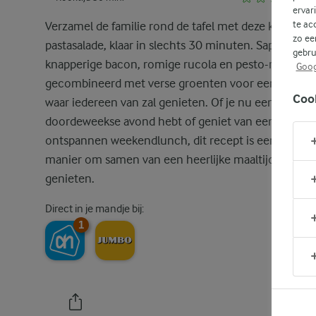
ervar
te ac
Verzamel de familie rond de tafel met deze kip-baco
zo ee
pastasalade, klaar in slechts 30 minuten. Sappige kip
gebru
knapperige bacon, romige rucola en pesto-roomkaa
Goog
gecombineerd met verse groenten voor een salade
Coo
waar iedereen van zal genieten. Of je nu een drukke
doordeweekse avond hebt of geniet van een
ontspannen weekendlunch, dit recept is een geweld
manier om samen van een heerlijke maaltijd te
genieten.
Direct in je mandje bij:
1