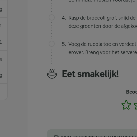
g
Rasp de broccoli grof, snijd d
1
deze groenten door de afgekoe
1
Voeg de rucola toe en verdeel
erover. Breng voor het server
g
Eet smakelijk!
g
Beoo
1