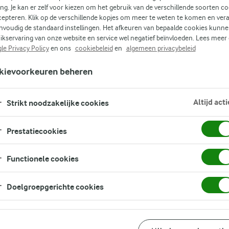
ing. Je kan er zelf voor kiezen om het gebruik van de verschillende soorten c
cepteren. Klik op de verschillende kopjes om meer te weten te komen en ver
n
nvoudig de standaard instellingen. Het afkeuren van bepaalde cookies kunne
,
ikservaring van onze website en service wel negatief beïnvloeden. Lees meer
s
le Privacy Policy
en ons
cookiebeleid
en
algemeen privacybeleid
kievoorkeuren beheren
ige
Altijd acti
Strikt noodzakelijke cookies
Prestatiecookies
Functionele cookies
Doelgroepgerichte cookies