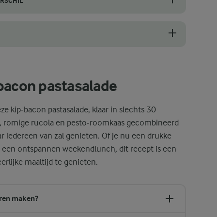
RSCHIL
 uitzien. Kies cherrytomaten met een gladde schil en een levendige kle
 deze salade. Het bespaart tijd en voegt een dieper aroma toe door h
-bacon pastasalade
ze kip-bacon pastasalade, klaar in slechts 30
n, romige rucola en pesto-roomkaas gecombineerd
 iedereen van zal genieten. Of je nu een drukke
 een ontspannen weekendlunch, dit recept is een
lijke maaltijd te genieten.
oren maken?