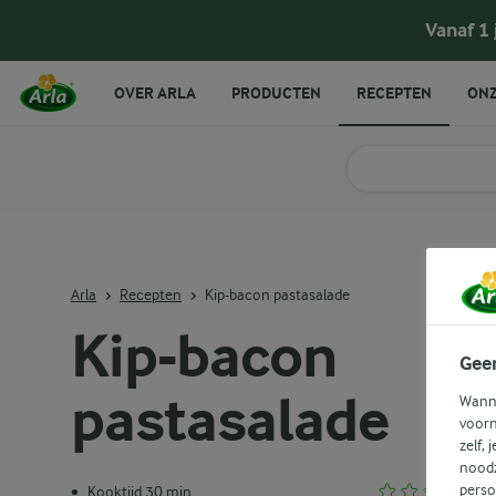
Vanaf 1
OVER ARLA
PRODUCTEN
RECEPTEN
ONZ
Zoek categorie
Zoek zoektermen in 
Arla
Recepten
Kip-bacon pastasalade
Kip-bacon
Gee
pastasalade
Wanne
voorn
zelf, 
noodz
perso
Kooktijd 30 min.
•