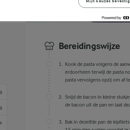
Mijn keuzes bevesti
Bereidingswijze
Kook de pasta volgens de aanw
erdoorheen terwijl de pasta nog
pasta vervolgens opzij om af t
g
Snijd de bacon in kleine stukje
de bacon uit de pan en laat de
g
Bak in dezelfde pan de kipfilet
4
15 minuten rusten voordat je h