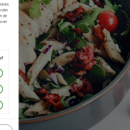
ookies
ander
n de
 over
ef