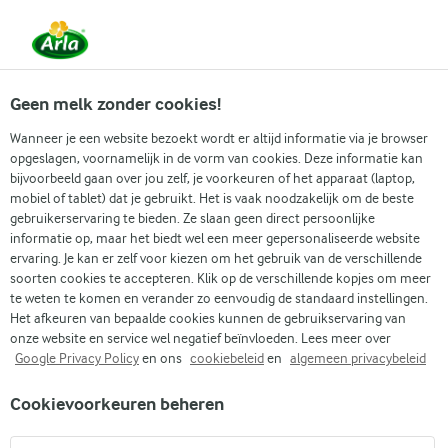
Vanaf 1 juni zijn DMK Group en Arla Foods
gefuseerd.
Lees het persbericht.
Geen melk zonder cookies!
Wanneer je een website bezoekt wordt er altijd informatie via je browser
opgeslagen, voornamelijk in de vorm van cookies. Deze informatie kan
Zoek categorie
bijvoorbeeld gaan over jou zelf, je voorkeuren of het apparaat (laptop,
mobiel of tablet) dat je gebruikt. Het is vaak noodzakelijk om de beste
gebruikerservaring te bieden. Ze slaan geen direct persoonlijke
Zoek zoektermen in te voeren
informatie op, maar het biedt wel een meer gepersonaliseerde website
Arla
Recepten
Kip met citroen
ervaring. Je kan er zelf voor kiezen om het gebruik van de verschillende
soorten cookies te accepteren. Klik op de verschillende kopjes om meer
Kip met citroen
te weten te komen en verander zo eenvoudig de standaard instellingen.
Het afkeuren van bepaalde cookies kunnen de gebruikservaring van
30 MIN.
(2)
onze website en service wel negatief beïnvloeden. Lees meer over
Google Privacy Policy
en ons
cookiebeleid
en
algemeen privacybeleid
Heerlijk geurende, met knoflook en rozemarijn gekruide
Cookievoorkeuren beheren
citroenkip. Een fantastische stoofpot uit de mediterrane
keuken, gegarneerd met partjes citroen.