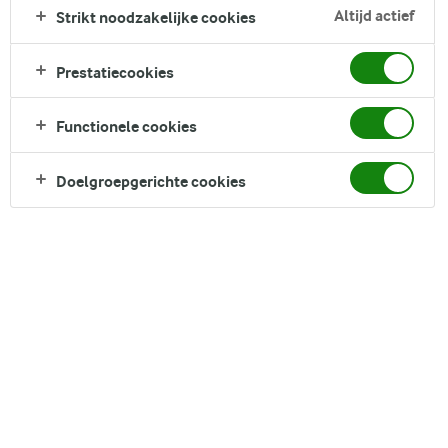
Altijd actief
Strikt noodzakelijke cookies
Direct in je mandje bij:
1
Prestatiecookies
Functionele cookies
Doelgroepgerichte cookies
DELEN
Ingrediënten
4 porties