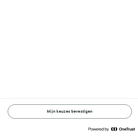
Volg ons op
© Arla Foods amba 2026
Reopen cookie popup
Algemeen Privacybeleid
Standaard Gebruiksvoorwaarden
Mijn keuzes bevestigen
BEREIDINGSWIJZE
INGREDIËNTEN
Cookieverklaring
Betaal verklaring