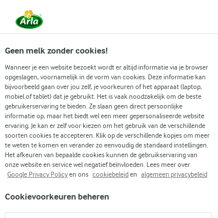
Vanaf 1 juni zijn DMK Group en Arla Foods
gefuseerd.
Lees het persbericht.
Geen melk zonder cookies!
Wanneer je een website bezoekt wordt er altijd informatie via je browser
opgeslagen, voornamelijk in de vorm van cookies. Deze informatie kan
Zoek categorie
bijvoorbeeld gaan over jou zelf, je voorkeuren of het apparaat (laptop,
mobiel of tablet) dat je gebruikt. Het is vaak noodzakelijk om de beste
gebruikerservaring te bieden. Ze slaan geen direct persoonlijke
Zoek zoektermen in te voeren
informatie op, maar het biedt wel een meer gepersonaliseerde website
Arla
Recepten
Kip omwikkeld met Parmaham
ervaring. Je kan er zelf voor kiezen om het gebruik van de verschillende
soorten cookies te accepteren. Klik op de verschillende kopjes om meer
Kip omwikkeld met
te weten te komen en verander zo eenvoudig de standaard instellingen.
Parmaham
Het afkeuren van bepaalde cookies kunnen de gebruikservaring van
onze website en service wel negatief beïnvloeden. Lees meer over
Google Privacy Policy
en ons
cookiebeleid
en
algemeen privacybeleid
45 MIN.
(0)
Cookievoorkeuren beheren
Ons recept voor kip omwikkeld met Parmaham is eenvoudig
en smaakt fantastisch. Het resultaat is sappige kip met een